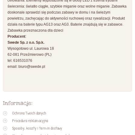
celowania. Elementy wyposażone są w diody LED z trzema trybami
świecenia: światło ciągłe, szybkie miganie oraz wolne miganie. Zabawka
doskonale sprawdzi się podczas zabawy w domu i na świeżym
powietrzu, zachęcając do aktywności ruchowej oraz rywalizacji. Produkt
działa na baterie typu AG13 oraz AG3. Baterie znajdują się w zabawce.
Zabawka przeznaczona dla dzieci
Producent
:
Swede Sp. z o.o. Sp.k.
Wysogotowo ul. Laurowa 18
62-081 Przeźmierowo (PL)
tel: 616531076
email:
biuro@swede.pl
Informacje:
Ochrona Twoich danych
Procedura reklamacyjna
Sposoby, koszty i termin dostawy