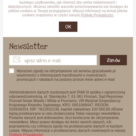
każdego użytkownika, jak również dla celów reklamowych i
statystycznych. Możesz określić warunki przechowywania lub dostępu do
plików cookies w Twojej przeglądarce. Więcej informacji na temat plików
cookies znajdziesz w części naszej
Polityki Prywatności
.
OK
Newsletter
Zamów
Wyrażam zgodę na otrzymywanie od serwisu gryizabawki.pl
wiadomości z informacjami handlowymi o nowościach,
promocjach i rabatach na podany przeze mnie adres e-mail
Administratorem danych osobowych jest TAMI SI spółka z ograniczoną
odpowiedzialnością, ul. Starołęcka 7, 61-361 Poznań, Sąd Rejonowy
Poznań Nowe Miasto i Wilda w Poznaniu, VIII Wydział Gospodarczy
Krajowego Rejestru Sądowego, KRS: 0001068447, REGON:
526938354, NIP: 7822932236, kapitał zakładowy 100 000,00 złDane
będą przetwarzane w celu dostarczania Tobie naszego newslettera.
Podanie danych jest dobrowolne, lecz konieczne do otrzymywania
newslettera. Masz prawo dostępu do treści swoich danych, ich
poprawienia czy cofnięcia zgody na przetwarzanie danych w każdym
czasie. Więcej informacji o przetwarzaniu danych osobowych w naszej
Polityce Prywatności