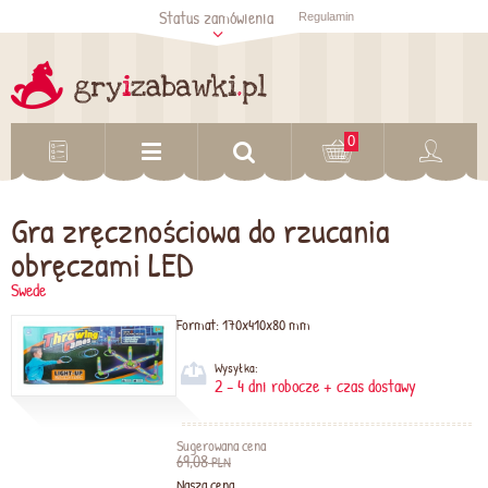
Status zamówienia
Regulamin
Sprawdź status
zamówienia
Sprawdź
0
Gra zręcznościowa do rzucania
obręczami LED
Swede
Format:
170x410x80 mm
Wysyłka:
2 - 4 dni robocze + czas dostawy
Sugerowana cena
69,08
PLN
Nasza cena