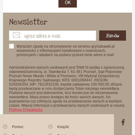
OK
Newsletter
Zamów
Wyrażam zgodę na otrzymywanie od serwisu gryizabawki.pl
wiadomości z informacjami handlowymi o nowościach,
promocjach i rabatach na podany przeze mnie adres e-mail
Administratorem danych osobowych jest TAMI SI spółka z ograniczoną
odpowiedzialnością, ul. Starołęcka 7, 61-361 Poznań, Sąd Rejonowy
Poznań Nowe Miasto i Wilda w Poznaniu, VIII Wydział Gospodarczy
Krajowego Rejestru Sądowego, KRS: 0001068447, REGON:
526938354, NIP: 7822932236, kapitał zakładowy 100 000,00 złDane
będą przetwarzane w celu dostarczania Tobie naszego newslettera.
Podanie danych jest dobrowolne, lecz konieczne do otrzymywania
newslettera. Masz prawo dostępu do treści swoich danych, ich
poprawienia czy cofnięcia zgody na przetwarzanie danych w każdym
czasie. Więcej informacji o przetwarzaniu danych osobowych w naszej
Polityce Prywatności
Pomoc
Książki