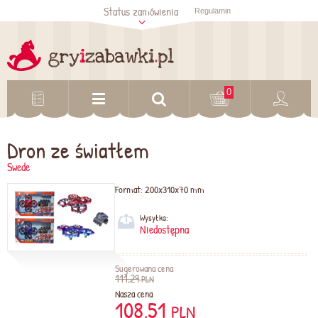
Status zamówienia
Regulamin
Sprawdź status
zamówienia
Sprawdź
0
Dron ze światłem
Swede
Format:
200x310x70 mm
Wysyłka:
Niedostępna
Sugerowana cena
111,29
PLN
Nasza cena
108,51
PLN