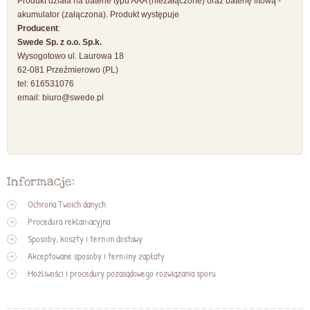
Produkt działa na baterie typu AAA (niezałączone) oraz baterię litową -
akumulator (załączona). Produkt występuje
Producent
:
Swede Sp. z o.o. Sp.k.
Wysogotowo ul. Laurowa 18
62-081 Przeźmierowo (PL)
tel: 616531076
email:
biuro@swede.pl
Informacje:
Ochrona Twoich danych
Procedura reklamacyjna
Sposoby, koszty i termin dostawy
Akceptowane sposoby i terminy zapłaty
Możliwości i procedury pozasądowego rozwiązania sporu