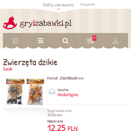
Status zamówienia
Regulamin
Sprawdź status
zamówienia
Sprawdź
0
Zwierzęta dzikie
Swede
Format:
250x180x30 mm
Wysyłka:
Niedostępna
Sugerowana cena
12,56
PLN
Nasza cena
12,25
PLN