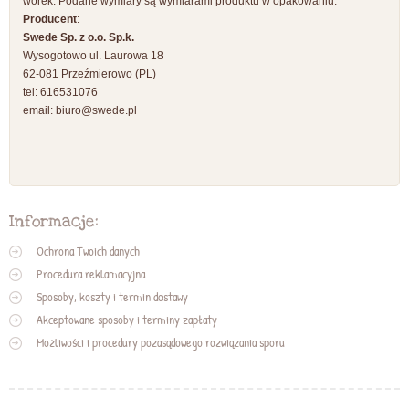
worek. Podane wymiary są wymiarami produktu w opakowaniu.
Producent
:
Swede Sp. z o.o. Sp.k.
Wysogotowo ul. Laurowa 18
62-081 Przeźmierowo (PL)
tel: 616531076
email:
biuro@swede.pl
Informacje:
Ochrona Twoich danych
Procedura reklamacyjna
Sposoby, koszty i termin dostawy
Akceptowane sposoby i terminy zapłaty
Możliwości i procedury pozasądowego rozwiązania sporu