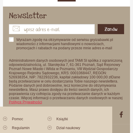
Newsletter
Zamów
Wyrażam zgodę na otrzymywanie od serwisu gryizabawki.pl
wiadomości z informacjami handlowymi o nowościach,
promocjach i rabatach na podany przeze mnie adres e-mail
Administratorem danych osobowych jest TAMI SI spółka z ograniczoną
odpowiedzialnością, ul. Starołęcka 7, 61-361 Poznań, Sąd Rejonowy
Poznań Nowe Miasto i Wilda w Poznaniu, VIII Wydział Gospodarczy
Krajowego Rejestru Sądowego, KRS: 0001068447, REGON:
526938354, NIP: 7822932236, kapitał zakładowy 100 000,00 złDane
będą przetwarzane w celu dostarczania Tobie naszego newslettera.
Podanie danych jest dobrowolne, lecz konieczne do otrzymywania
newslettera. Masz prawo dostępu do treści swoich danych, ich
poprawienia czy cofnięcia zgody na przetwarzanie danych w każdym
czasie. Więcej informacji o przetwarzaniu danych osobowych w naszej
Polityce Prywatności
Pomoc
Książki
Regulamin
Dział naukowy