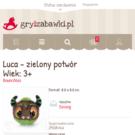
Status zamówienia
Regulamin
Sprawdź status
zamówienia
Sprawdź
0
Luca - zielony potwór
Wiek: 3+
Bouncibles
Format:
8.0 x 8.0 cm
Wysyłka:
Dzisiaj
Sugerowana cena
29,68
PLN
Nasza cena