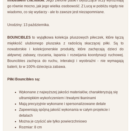
mnóstwem chichotów.
Jego zielone paski i błyszczące oczy wyróżniają
go równie mocno, jak jego wielka osobowość. Z Lucą w pobliżu nigdy nie
wiadomo, co się wydarzy - ale to zawsze jest niezapomniane.
Urodziny: 13 października.
BOUNCIBLES
to wyjątkowa kolekcja pluszowych piłeczek, które łączą
miękkość ulubionego pluszaka z radością skaczącej piłki. Są to
nowatorskie i kolekcjonerskie produkty, które zachęcają dzieci do
aktywnej zabawy, rzucania, łapania i rozwijania koordynacji ruchowej.
Bouncibles zachęca do ruchu, interakcji i wyobraźni - nie wymagają
baterii, to w 100% dziecięca zabawa.
Piłki Bouncibles są:
Wykonane z najwyższej jakości materiałów, charakteryzują się
ultramiękkim wykończeniem i trwałymi tkaninami
Mają precyzyjnie wykonane i spersonalizowane detale
Zapewniają spójną jakość wykonania w całym projekcie i
detalach
Można je czyścić ale tylko powierzchniowo
Rozmiar: 8 cm