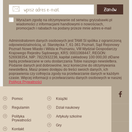
Zamów
Wyrażam zgodę na otrzymywanie od serwisu gryizabawki.pl
wiadomości z informacjami handlowymi o nowościach,
promocjach i rabatach na podany przeze mnie adres e-mail
Administratorem danych osobowych jest TAMI SI spółka z ograniczoną
odpowiedzialnością, ul. Starołęcka 7, 61-361 Poznań, Sąd Rejonowy
Poznań Nowe Miasto i Wilda w Poznaniu, VIII Wydział Gospodarczy
Krajowego Rejestru Sądowego, KRS: 0001068447, REGON:
526938354, NIP: 7822932236, kapitał zakładowy 100 000,00 złDane
będą przetwarzane w celu dostarczania Tobie naszego newslettera.
Podanie danych jest dobrowolne, lecz konieczne do otrzymywania
newslettera. Masz prawo dostępu do treści swoich danych, ich
poprawienia czy cofnięcia zgody na przetwarzanie danych w każdym
czasie. Więcej informacji o przetwarzaniu danych osobowych w naszej
Polityce Prywatności
Pomoc
Książki
Regulamin
Dział naukowy
Polityka
Artykuły szkolne
Prywatności
Gry
Kontakt