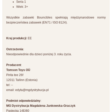
Seria 1
Wiek: 3+
Wszystkie zabawki Bouncibles spełniają międzynarodowe normy
bezpieczeństwa zabawek (EN71 / ISO 8124).
Kraj produkcji
: EE
Ostrzeżenia
:
Nieodpowiednie dla dzieci poniżej 3. roku życia.
Producent
:
Tomson Toys OÜ
Pirita tee 26f
12011 Tallinn (Estonia)
tel: --
email:
edyta@mgdystrybucja.pl
Podmiot odpowiedzialny
:
MG Dystrybucja Magdalena Jankowska-Graczyk
Pasłęcka 14E/80