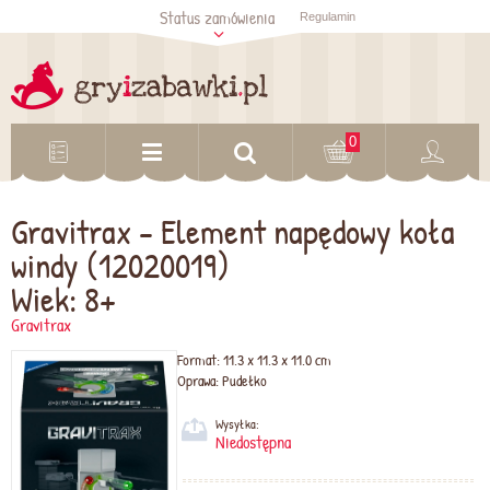
Status zamówienia
Regulamin
Sprawdź status
zamówienia
Sprawdź
0
Gravitrax - Element napędowy koła
windy (12020019)
Wiek: 8+
Gravitrax
Format:
11.3 x 11.3 x 11.0 cm
Oprawa:
Pudełko
Wysyłka:
Niedostępna