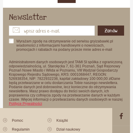
Newsletter
Zamów
Wyrażam zgodę na otrzymywanie od serwisu gryizabawki.pl
wiadomości z informacjami handlowymi o nowościach,
promocjach i rabatach na podany przeze mnie adres e-mail
Administratorem danych osobowych jest TAMI SI spółka z ograniczoną
odpowiedzialnością, ul. Starołęcka 7, 61-361 Poznań, Sąd Rejonowy
Poznań Nowe Miasto i Wilda w Poznaniu, VIII Wydział Gospodarczy
Krajowego Rejestru Sądowego, KRS: 0001068447, REGON:
526938354, NIP: 7822932236, kapitał zakładowy 100 000,00 złDane
będą przetwarzane w celu dostarczania Tobie naszego newslettera.
Podanie danych jest dobrowolne, lecz konieczne do otrzymywania
newslettera. Masz prawo dostępu do treści swoich danych, ich
poprawienia czy cofnięcia zgody na przetwarzanie danych w każdym
czasie. Więcej informacji o przetwarzaniu danych osobowych w naszej
Polityce Prywatności
Pomoc
Książki
Regulamin
Dział naukowy