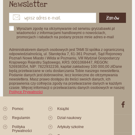
Newsletter
Zamów
Wyrażam zgodę na otrzymywanie od serwisu gryizabawki.pl
wiadomości z informacjami handlowymi o nowościach,
promocjach i rabatach na podany przeze mnie adres e-mail
Administratorem danych osobowych jest TAMI SI spółka z ograniczoną
odpowiedzialnością, ul. Starołęcka 7, 61-361 Poznań, Sąd Rejonowy
Poznań Nowe Miasto i Wilda w Poznaniu, VIII Wydział Gospodarczy
Krajowego Rejestru Sądowego, KRS: 0001068447, REGON:
526938354, NIP: 7822932236, kapitał zakładowy 100 000,00 złDane
będą przetwarzane w celu dostarczania Tobie naszego newslettera.
Podanie danych jest dobrowolne, lecz konieczne do otrzymywania
newslettera. Masz prawo dostępu do treści swoich danych, ich
poprawienia czy cofnięcia zgody na przetwarzanie danych w każdym
czasie. Więcej informacji o przetwarzaniu danych osobowych w naszej
Polityce Prywatności
Pomoc
Książki
Regulamin
Dział naukowy
Polityka
Artykuły szkolne
Prywatności