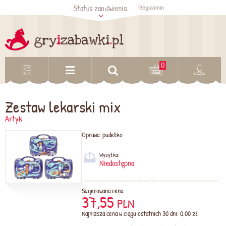
Status zamówienia
Regulamin
Sprawdź status
zamówienia
Sprawdź
0
Zestaw lekarski mix
Artyk
Oprawa:
pudełko
Wysyłka:
Niedostępna
Sugerowana cena
37,55
PLN
Najniższa cena w ciągu ostatnich 30 dni: 0,00 zł