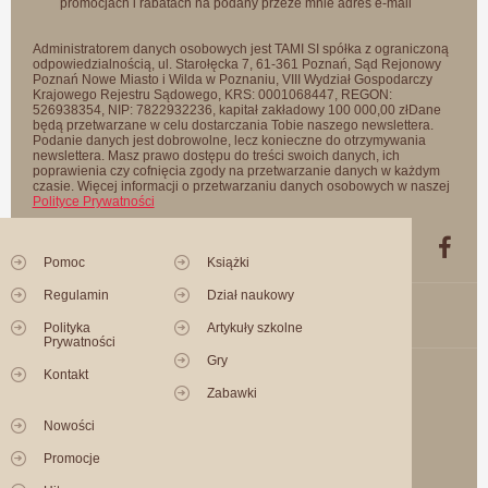
promocjach i rabatach na podany przeze mnie adres e-mail
Administratorem danych osobowych jest TAMI SI spółka z ograniczoną
odpowiedzialnością, ul. Starołęcka 7, 61-361 Poznań, Sąd Rejonowy
Poznań Nowe Miasto i Wilda w Poznaniu, VIII Wydział Gospodarczy
Krajowego Rejestru Sądowego, KRS: 0001068447, REGON:
526938354, NIP: 7822932236, kapitał zakładowy 100 000,00 złDane
będą przetwarzane w celu dostarczania Tobie naszego newslettera.
Podanie danych jest dobrowolne, lecz konieczne do otrzymywania
newslettera. Masz prawo dostępu do treści swoich danych, ich
poprawienia czy cofnięcia zgody na przetwarzanie danych w każdym
czasie. Więcej informacji o przetwarzaniu danych osobowych w naszej
Polityce Prywatności
Pomoc
Książki
Regulamin
Dział naukowy
Polityka
Artykuły szkolne
Prywatności
Gry
Kontakt
Zabawki
Nowości
Promocje