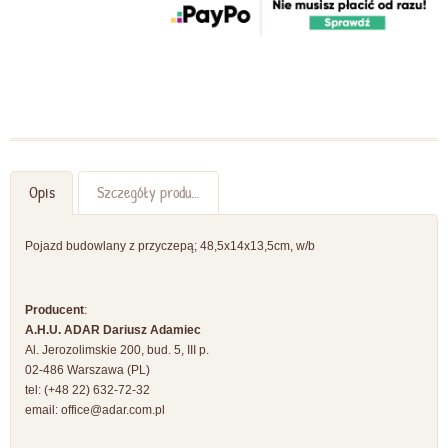
Opis
Szczegóły produktu
Pojazd budowlany z przyczepą; 48,5x14x13,5cm, w/b
Producent
:
A.H.U. ADAR Dariusz Adamiec
Al. Jerozolimskie 200, bud. 5, III p.
02-486 Warszawa (PL)
tel: (+48 22) 632-72-32
email:
office@adar.com.pl