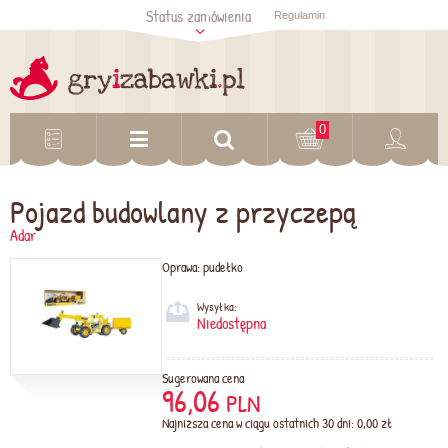
Status zamówienia
Regulamin
Sprawdź status
zamówienia
Sprawdź
0
Pojazd budowlany z przyczepą
Adar
Oprawa:
pudełko
Wysyłka:
Niedostępna
Sugerowana cena
96,06
PLN
Najniższa cena w ciągu ostatnich 30 dni: 0,00 zł