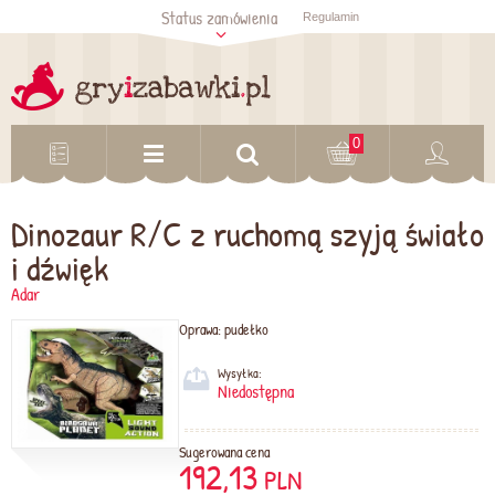
Status zamówienia
Regulamin
Sprawdź status
zamówienia
Sprawdź
0
Dinozaur R/C z ruchomą szyją świało
i dźwięk
Adar
Oprawa:
pudełko
Wysyłka:
Niedostępna
Sugerowana cena
192,13
PLN