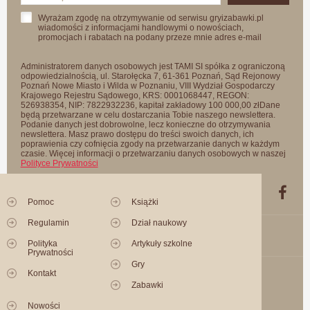
Wyrażam zgodę na otrzymywanie od serwisu gryizabawki.pl
wiadomości z informacjami handlowymi o nowościach,
promocjach i rabatach na podany przeze mnie adres e-mail
Administratorem danych osobowych jest TAMI SI spółka z ograniczoną
odpowiedzialnością, ul. Starołęcka 7, 61-361 Poznań, Sąd Rejonowy
Poznań Nowe Miasto i Wilda w Poznaniu, VIII Wydział Gospodarczy
Krajowego Rejestru Sądowego, KRS: 0001068447, REGON:
526938354, NIP: 7822932236, kapitał zakładowy 100 000,00 złDane
będą przetwarzane w celu dostarczania Tobie naszego newslettera.
Podanie danych jest dobrowolne, lecz konieczne do otrzymywania
newslettera. Masz prawo dostępu do treści swoich danych, ich
poprawienia czy cofnięcia zgody na przetwarzanie danych w każdym
czasie. Więcej informacji o przetwarzaniu danych osobowych w naszej
Polityce Prywatności
Pomoc
Książki
Regulamin
Dział naukowy
Polityka
Artykuły szkolne
Prywatności
Gry
Kontakt
Zabawki
Nowości