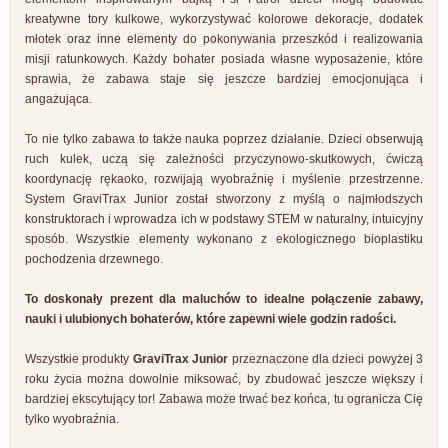
kreatywne tory kulkowe, wykorzystywać kolorowe dekoracje, dodatek
młotek oraz inne elementy do pokonywania przeszkód i realizowania
misji ratunkowych. Każdy bohater posiada własne wyposażenie, które
sprawia, że zabawa staje się jeszcze bardziej emocjonująca i
angażująca.
To nie tylko zabawa to także nauka poprzez działanie. Dzieci obserwują
ruch kulek, uczą się zależności przyczynowo-skutkowych, ćwiczą
koordynację rękaoko, rozwijają wyobraźnię i myślenie przestrzenne.
System GraviTrax Junior został stworzony z myślą o najmłodszych
konstruktorach i wprowadza ich w podstawy STEM w naturalny, intuicyjny
sposób. Wszystkie elementy wykonano z ekologicznego bioplastiku
pochodzenia drzewnego.
To doskonały prezent dla maluchów to idealne połączenie zabawy,
nauki i ulubionych bohaterów, które zapewni wiele godzin radości.
Wszystkie produkty
GraviTrax Junior
przeznaczone dla dzieci powyżej 3
roku życia można dowolnie miksować, by zbudować jeszcze większy i
bardziej ekscytujący tor! Zabawa może trwać bez końca, tu ogranicza Cię
tylko wyobraźnia.