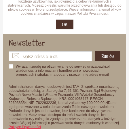
każdego użytkownika, jak również dla celów reklamowych i
statystycznych. Możesz określić warunki przechowywania lub dostępu do
plików cookies w Twojej przeglądarce. Więcej informacji na temat plików
cookies znajdziesz w części naszej
Polityki Prywatności
.
OK
Newsletter
Zamów
Wyrażam zgodę na otrzymywanie od serwisu gryizabawki.pl
wiadomości z informacjami handlowymi o nowościach,
promocjach i rabatach na podany przeze mnie adres e-mail
Administratorem danych osobowych jest TAMI SI spółka z ograniczoną
odpowiedzialnością, ul. Starołęcka 7, 61-361 Poznań, Sąd Rejonowy
Poznań Nowe Miasto i Wilda w Poznaniu, VIII Wydział Gospodarczy
Krajowego Rejestru Sądowego, KRS: 0001068447, REGON:
526938354, NIP: 7822932236, kapitał zakładowy 100 000,00 złDane
będą przetwarzane w celu dostarczania Tobie naszego newslettera.
Podanie danych jest dobrowolne, lecz konieczne do otrzymywania
newslettera. Masz prawo dostępu do treści swoich danych, ich
poprawienia czy cofnięcia zgody na przetwarzanie danych w każdym
czasie. Więcej informacji o przetwarzaniu danych osobowych w naszej
Polityce Prywatności