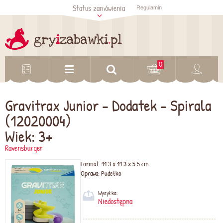
Status zamówienia
Regulamin
Sprawdź status
zamówienia
Sprawdź
0
Gravitrax Junior - Dodatek - Spirala
(12020004)
Wiek: 3+
Ravensburger
Format:
11.3 x 11.3 x 5.5 cm
Oprawa:
Pudełko
Wysyłka:
Niedostępna