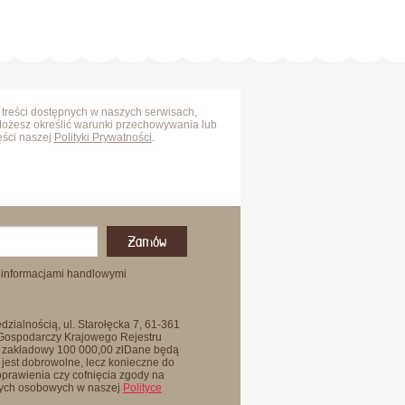
 treści dostępnych w naszych serwisach,
Możesz określić warunki przechowywania lub
ęści naszej
Polityki Prywatności
.
Zamów
 informacjami handlowymi
zialnością, ul. Starołęcka 7, 61-361
 Gospodarczy Krajowego Rejestru
 zakładowy 100 000,00 złDane będą
jest dobrowolne, lecz konieczne do
oprawienia czy cofnięcia zgody na
anych osobowych w naszej
Polityce