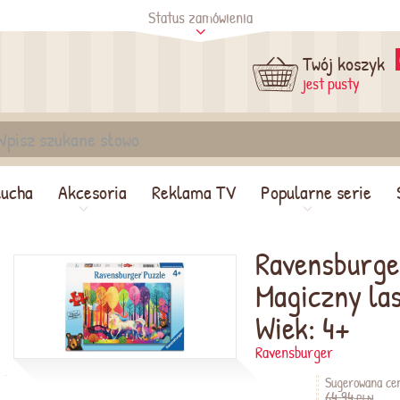
Status zamówienia
tus
Sprawdź
Twój koszyk
jest pusty
lucha
Akcesoria
Reklama TV
Popularne serie
Ravensburger
Magiczny la
Wiek: 4+
Ravensburger
Sugerowana ce
64,94
PLN