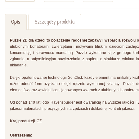
Opis
Szczegóły produktu
Puzzle 2D dla dzieci to połączenie radosnej zabawy i wsparcia rozwoju o
ulubionymi bohaterami, zwierzętami i motywami bliskimi dzieciom zachę
koncentrację i sprawność manualną. Puzzle wykonane są z grubego kar
zginanie, a antyrefleksyjna powierzchnia z papieru o strukturze włókna ln
układanie.
Dzięki opatentowanej technologii SoftClick każdy element ma unikalny kszt
różnorodność form uzyskano dzięki ręcznie wykonanej sztancy. Puzzle do
elementów oraz w wielu licencjonowanych wzorach z ulubionymi bohaterami 
Od ponad 140 lat logo Ravensburger jest gwarancją najwyższej jakości i 
jakości materiałach, precyzyjnych narzędziach i dokładnej kontroli jakości.
Kraj produkcji
: CZ
Ostrzeżenia
: