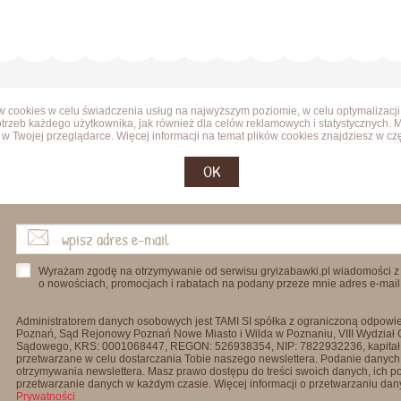
ów cookies w celu świadczenia usług na najwyższym poziomie, w celu optymalizacji
trzeb każdego użytkownika, jak również dla celów reklamowych i statystycznych. 
w Twojej przeglądarce. Więcej informacji na temat plików cookies znajdziesz w cz
OK
Wyrażam zgodę na otrzymywanie od serwisu gryizabawki.pl wiadomości z
o nowościach, promocjach i rabatach na podany przeze mnie adres e-mail
Administratorem danych osobowych jest TAMI SI spółka z ograniczoną odpowied
Poznań, Sąd Rejonowy Poznań Nowe Miasto i Wilda w Poznaniu, VIII Wydział
Sądowego, KRS: 0001068447, REGON: 526938354, NIP: 7822932236, kapitał
przetwarzane w celu dostarczania Tobie naszego newslettera. Podanie danych 
otrzymywania newslettera. Masz prawo dostępu do treści swoich danych, ich p
przetwarzanie danych w każdym czasie. Więcej informacji o przetwarzaniu d
Prywatności