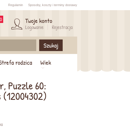
Regulamin
Sposoby,
koszty i
terminy dostawy
0
Twoje konto
Logowanie
Rejestracja
Szukaj
Strefa rodzica
Wiek
, Puzzle 60:
s (12004302)
na