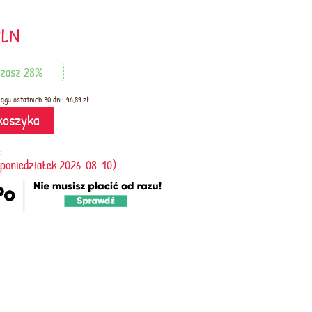
PLN
dzasz 28%
ągu ostatnich 30 dni: 46,89 zł
koszyka
:
(poniedziałek 2026-08-10)