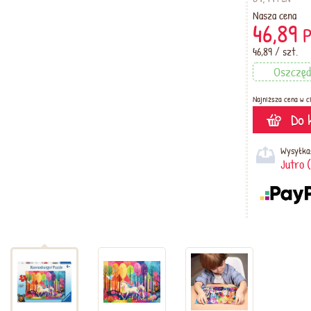
Nasza cena
46,89
46,89 / szt.
Oszczę
Najniższa cena w ci
Do 
Wysyłka
Jutro 