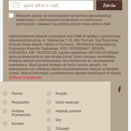
Zamów
Wyrażam zgodę na otrzymywanie od serwisu gryizabawki.pl
wiadomości z informacjami handlowymi o nowościach,
promocjach i rabatach na podany przeze mnie adres e-mail
Administratorem danych osobowych jest TAMI SI spółka z ograniczoną
odpowiedzialnością, ul. Starołęcka 7, 61-361 Poznań, Sąd Rejonowy
Poznań Nowe Miasto i Wilda w Poznaniu, VIII Wydział Gospodarczy
Krajowego Rejestru Sądowego, KRS: 0001068447, REGON:
526938354, NIP: 7822932236, kapitał zakładowy 100 000,00 złDane
będą przetwarzane w celu dostarczania Tobie naszego newslettera.
Podanie danych jest dobrowolne, lecz konieczne do otrzymywania
newslettera. Masz prawo dostępu do treści swoich danych, ich
poprawienia czy cofnięcia zgody na przetwarzanie danych w każdym
czasie. Więcej informacji o przetwarzaniu danych osobowych w naszej
Polityce Prywatności
Pomoc
Książki
Regulamin
Dział naukowy
Polityka
Artykuły szkolne
Prywatności
Gry
Kontakt
Zabawki