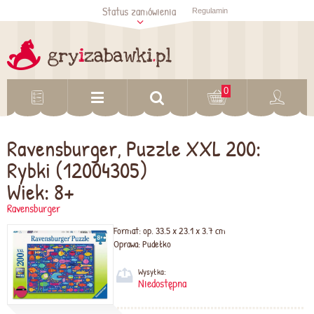
Status zamówienia
Regulamin
Sprawdź status
zamówienia
Sprawdź
0
Ravensburger, Puzzle XXL 200:
Rybki (12004305)
Wiek: 8+
Ravensburger
Format:
op. 33.5 x 23.1 x 3.7 cm
Oprawa:
Pudełko
Wysyłka:
Niedostępna