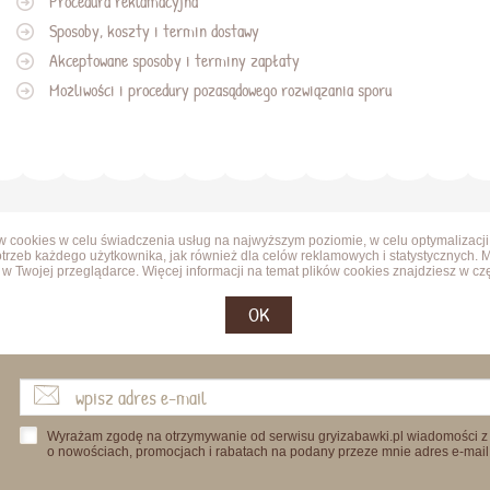
Procedura reklamacyjna
Sposoby, koszty i termin dostawy
Akceptowane sposoby i terminy zapłaty
Możliwości i procedury pozasądowego rozwiązania sporu
ów cookies w celu świadczenia usług na najwyższym poziomie, w celu optymalizacji
trzeb każdego użytkownika, jak również dla celów reklamowych i statystycznych. 
w Twojej przeglądarce. Więcej informacji na temat plików cookies znajdziesz w cz
OK
Wyrażam zgodę na otrzymywanie od serwisu gryizabawki.pl wiadomości z
o nowościach, promocjach i rabatach na podany przeze mnie adres e-mail