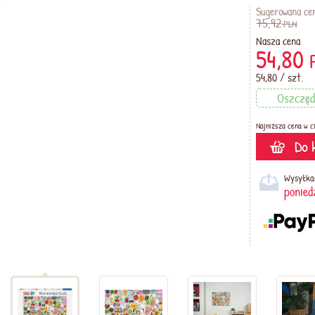
Sugerowana ce
75,92
PLN
Nasza cena
54,80
54,80 / szt.
Oszczę
Najniższa cena w ci
Do 
Wysyłka
ponied