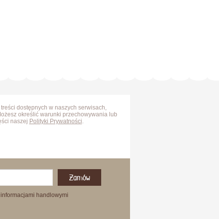
 treści dostępnych w naszych serwisach,
Możesz określić warunki przechowywania lub
ęści naszej
Polityki Prywatności
.
Zamów
 informacjami handlowymi