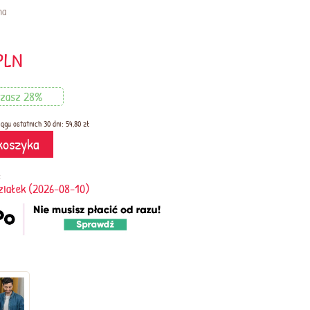
na
PLN
dzasz 28%
ągu ostatnich 30 dni: 54,80 zł
koszyka
:
ziałek (2026-08-10)