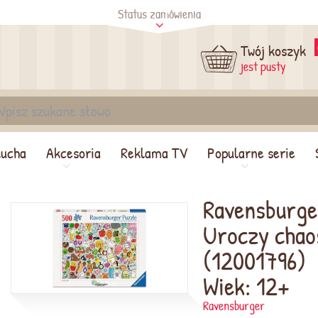
Status zamówienia
tus
Sprawdź
Twój koszyk
jest pusty
lucha
Akcesoria
Reklama TV
Popularne serie
Ravensburge
Uroczy chaos
(12001796)
Wiek: 12+
Ravensburger