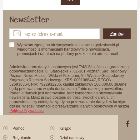
Newsletter
Zamów
Wyrażam zgodę na otrzymywanie od serwisu gryizabawki.pl
wiadomości z informacjami handlowymi o nowościach,
promocjach i rabatach na podany przeze mnie adres e-mail
Administratorem danych osobowych jest TAMI SI spółka z ograniczoną
odpowiedzialnością, ul. Starołęcka 7, 61-361 Poznań, Sąd Rejonowy
Poznań Nowe Miasto i Wilda w Poznaniu, VIII Wydział Gospodarczy
Krajowego Rejestru Sądowego, KRS: 0001068447, REGON:
526938354, NIP: 7822932236, kapitał zakładowy 100 000,00 złDane
będą przetwarzane w celu dostarczania Tobie naszego newslettera.
Podanie danych jest dobrowolne, lecz konieczne do otrzymywania
newslettera. Masz prawo dostępu do treści swoich danych, ich
poprawienia czy cofnięcia zgody na przetwarzanie danych w każdym
czasie. Więcej informacji o przetwarzaniu danych osobowych w naszej
Polityce Prywatności
Pomoc
Książki
Regulamin
Dział naukowy