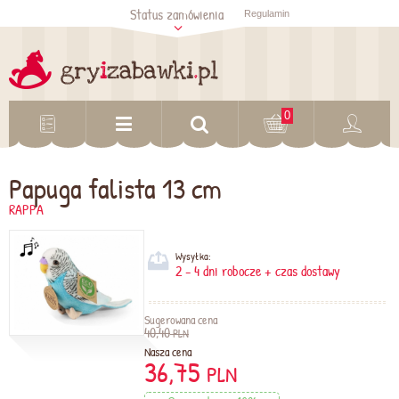
Status zamówienia
Regulamin
Sprawdź status
zamówienia
Sprawdź
0
Papuga falista 13 cm
RAPPA
Wysyłka:
2 - 4 dni robocze + czas dostawy
Sugerowana cena
40,40
PLN
Nasza cena
36,75
PLN