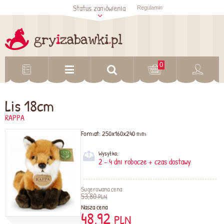
Status zamówienia
Regulamin
Sprawdź status
zamówienia
Sprawdź
0
Lis 18cm
RAPPA
Format:
250x160x240 mm
Wysyłka:
2 - 4 dni robocze + czas dostawy
Sugerowana cena
53,80
PLN
Nasza cena
48,92
PLN