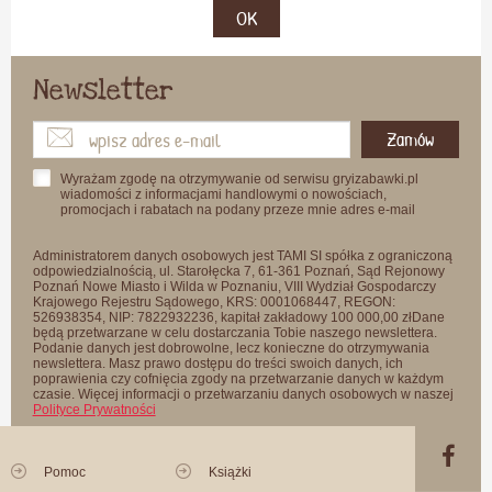
OK
Newsletter
Zamów
Wyrażam zgodę na otrzymywanie od serwisu gryizabawki.pl
wiadomości z informacjami handlowymi o nowościach,
promocjach i rabatach na podany przeze mnie adres e-mail
Administratorem danych osobowych jest TAMI SI spółka z ograniczoną
odpowiedzialnością, ul. Starołęcka 7, 61-361 Poznań, Sąd Rejonowy
Poznań Nowe Miasto i Wilda w Poznaniu, VIII Wydział Gospodarczy
Krajowego Rejestru Sądowego, KRS: 0001068447, REGON:
526938354, NIP: 7822932236, kapitał zakładowy 100 000,00 złDane
będą przetwarzane w celu dostarczania Tobie naszego newslettera.
Podanie danych jest dobrowolne, lecz konieczne do otrzymywania
newslettera. Masz prawo dostępu do treści swoich danych, ich
poprawienia czy cofnięcia zgody na przetwarzanie danych w każdym
czasie. Więcej informacji o przetwarzaniu danych osobowych w naszej
Polityce Prywatności
Pomoc
Książki