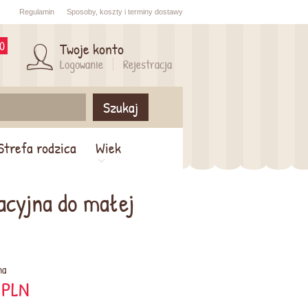
Regulamin
Sposoby,
koszty i
terminy dostawy
0
Twoje konto
Logowanie
Rejestracja
Szukaj
Strefa rodzica
Wiek
acyjna do małej
na
PLN