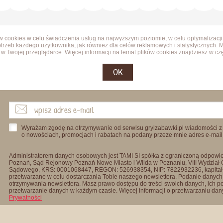
ów cookies w celu świadczenia usług na najwyższym poziomie, w celu optymalizacji
trzeb każdego użytkownika, jak również dla celów reklamowych i statystycznych. 
w Twojej przeglądarce. Więcej informacji na temat plików cookies znajdziesz w cz
OK
Wyrażam zgodę na otrzymywanie od serwisu gryizabawki.pl wiadomości z
o nowościach, promocjach i rabatach na podany przeze mnie adres e-mail
Administratorem danych osobowych jest TAMI SI spółka z ograniczoną odpowied
Poznań, Sąd Rejonowy Poznań Nowe Miasto i Wilda w Poznaniu, VIII Wydział
Sądowego, KRS: 0001068447, REGON: 526938354, NIP: 7822932236, kapitał
przetwarzane w celu dostarczania Tobie naszego newslettera. Podanie danych 
otrzymywania newslettera. Masz prawo dostępu do treści swoich danych, ich p
przetwarzanie danych w każdym czasie. Więcej informacji o przetwarzaniu d
Prywatności