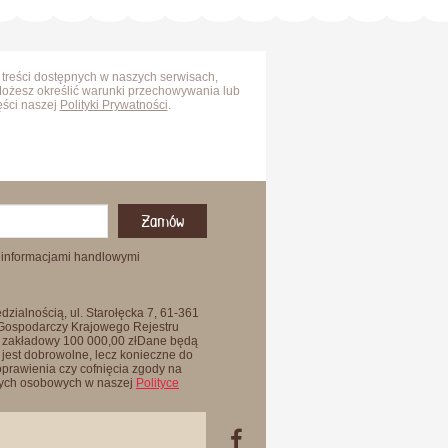
 treści dostępnych w naszych serwisach,
Możesz określić warunki przechowywania lub
ęści naszej
Polityki Prywatności
.
Zamów
 informacjami handlowymi
zialnością, ul. Starołęcka 7, 61-361
 Gospodarczy Krajowego Rejestru
 zakładowy 100 000,00 złDane będą
jest dobrowolne, lecz konieczne do
oprawienia czy cofnięcia zgody na
anych osobowych w naszej
Polityce