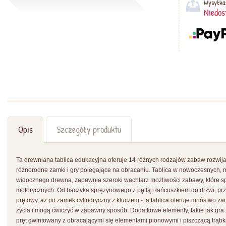
Wysyłka
Niedos
Opis
Szczegóły produktu
Ta drewniana tablica edukacyjna oferuje 14 różnych rodzajów zabaw rozwij
różnorodne zamki i gry polegające na obracaniu. Tablica w nowoczesnych, m
widocznego drewna, zapewnia szeroki wachlarz możliwości zabawy, które sp
motorycznych. Od haczyka sprężynowego z pętlą i łańcuszkiem do drzwi, prz
prętowy, aż po zamek cylindryczny z kluczem - ta tablica oferuje mnóstwo za
życia i mogą ćwiczyć w zabawny sposób. Dodatkowe elementy, takie jak gra z
pręt gwintowany z obracającymi się elementami pionowymi i piszczącą trąbką,