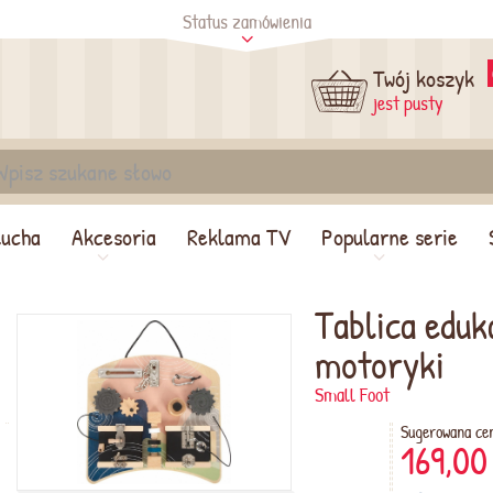
Status zamówienia
tus
Sprawdź
Twój koszyk
jest pusty
lucha
Akcesoria
Reklama TV
Popularne serie
Tablica eduk
motoryki
Small Foot
Sugerowana ce
169,00