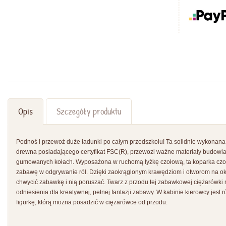
Opis
Szczegóły produktu
Podnoś i przewoź duże ładunki po całym przedszkolu! Ta solidnie wykonana
drewna posiadającego certyfikat FSC(R), przewozi ważne materiały budowl
gumowanych kołach. Wyposażona w ruchomą łyżkę czołową, ta koparka czoło
zabawę w odgrywanie ról. Dzięki zaokrąglonym krawędziom i otworom na ok
chwycić zabawkę i nią poruszać. Twarz z przodu tej zabawkowej ciężarówki 
odniesienia dla kreatywnej, pełnej fantazji zabawy. W kabinie kierowcy jest
figurkę, którą można posadzić w ciężarówce od przodu.