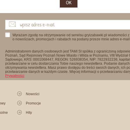
OK
Wyrażam zgodę na otrzymywanie od serwisu gryizabawki.pl wiadomości z
o nowościach, promocjach i rabatach na podany przeze mnie adres e-mail
Administratorem danych osobowych jest TAMI SI spółka z ograniczoną odpowied
Poznań, Sąd Rejonowy Poznań Nowe Miasto i Wilda w Poznaniu, VIII Wydział
Sądowego, KRS: 0001068447, REGON: 526938354, NIP: 7822932236, kapitał
przetwarzane w celu dostarczania Tobie naszego newslettera. Podanie danych 
otrzymywania newslettera. Masz prawo dostępu do treści swoich danych, ich p
przetwarzanie danych w każdym czasie. Więcej informacji o przetwarzaniu d
Prywatności
Nowości
kowy
Promocje
kolne
Hity