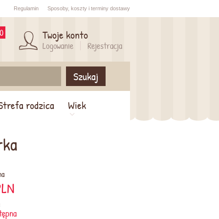
Regulamin
Sposoby,
koszty i
terminy dostawy
0
Twoje konto
Logowanie
Rejestracja
Szukaj
Strefa rodzica
Wiek
rka
na
LN
:
tępna