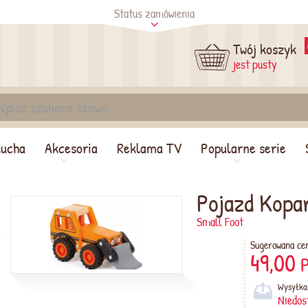
Status zamówienia
tus
Sprawdź
Twój koszyk
jest pusty
lucha
Akcesoria
Reklama TV
Popularne serie
Pojazd Kopa
Small Foot
Sugerowana ce
49,00
P
Wysyłka
Niedos