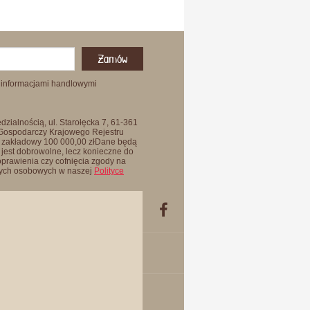
Zamów
 informacjami handlowymi
zialnością, ul. Starołęcka 7, 61-361
 Gospodarczy Krajowego Rejestru
 zakładowy 100 000,00 złDane będą
jest dobrowolne, lecz konieczne do
oprawienia czy cofnięcia zgody na
anych osobowych w naszej
Polityce