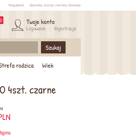
Regulamin
Sposoby,
koszty i
terminy dostawy
0
Twoje konto
Logowanie
Rejestracja
Szukaj
Strefa rodzica
Wiek
O 4szt. czarne
na
PLN
:
tępna