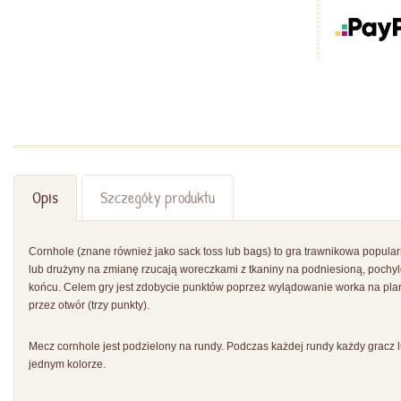
Opis
Szczegóły produktu
Cornhole (znane również jako sack toss lub bags) to gra trawnikowa popula
lub drużyny na zmianę rzucają woreczkami z tkaniny na podniesioną, pochyl
końcu. Celem gry jest zdobycie punktów poprzez wylądowanie worka na plan
przez otwór (trzy punkty).
Mecz cornhole jest podzielony na rundy. Podczas każdej rundy każdy gracz
jednym kolorze.