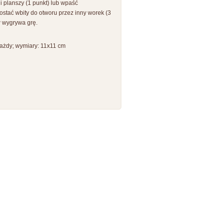
 planszy (1 punkt) lub wpaść
stać wbity do otworu przez inny worek (3
w wygrywa grę.
każdy; wymiary: 11x11 cm