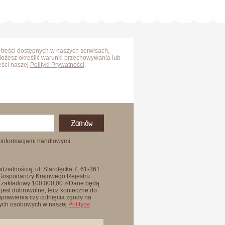
 treści dostępnych w naszych serwisach,
Możesz określić warunki przechowywania lub
ęści naszej
Polityki Prywatności
.
Zamów
 informacjami handlowymi
zialnością, ul. Starołęcka 7, 61-361
 Gospodarczy Krajowego Rejestru
 zakładowy 100 000,00 złDane będą
jest dobrowolne, lecz konieczne do
oprawienia czy cofnięcia zgody na
anych osobowych w naszej
Polityce