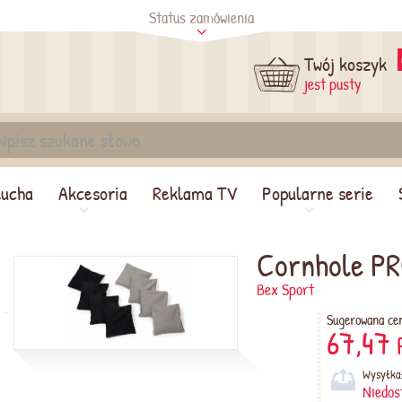
Status zamówienia
tus
Sprawdź
Twój koszyk
jest pusty
lucha
Akcesoria
Reklama TV
Popularne serie
Cornhole PR
Bex Sport
Sugerowana ce
67,47
Wysyłka
Niedos