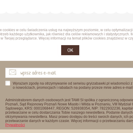
ów cookies w celu świadczenia usług na najwyższym poziomie, w celu optymalizacji
trzeb każdego użytkownika, jak również dla celów reklamowych i statystycznych. 
w Twojej przeglądarce. Więcej informacji na temat plików cookies znajdziesz w cz
OK
Wyrażam zgodę na otrzymywanie od serwisu gryizabawki.pl wiadomości z
o nowościach, promocjach i rabatach na podany przeze mnie adres e-mail
Administratorem danych osobowych jest TAMI SI spółka z ograniczoną odpowied
Poznań, Sąd Rejonowy Poznań Nowe Miasto i Wilda w Poznaniu, VIII Wydział
Sądowego, KRS: 0001068447, REGON: 526938354, NIP: 7822932236, kapitał
przetwarzane w celu dostarczania Tobie naszego newslettera. Podanie danych 
otrzymywania newslettera. Masz prawo dostępu do treści swoich danych, ich p
przetwarzanie danych w każdym czasie. Więcej informacji o przetwarzaniu d
Prywatności