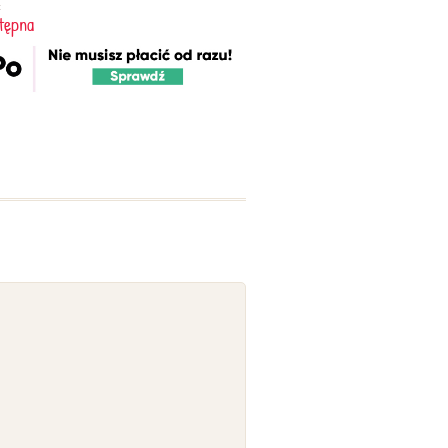
:
tępna