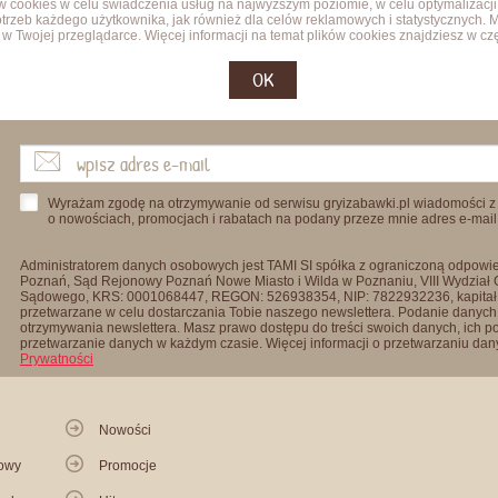
ów cookies w celu świadczenia usług na najwyższym poziomie, w celu optymalizacji
trzeb każdego użytkownika, jak również dla celów reklamowych i statystycznych. 
w Twojej przeglądarce. Więcej informacji na temat plików cookies znajdziesz w cz
OK
Wyrażam zgodę na otrzymywanie od serwisu gryizabawki.pl wiadomości z
o nowościach, promocjach i rabatach na podany przeze mnie adres e-mail
Administratorem danych osobowych jest TAMI SI spółka z ograniczoną odpowied
Poznań, Sąd Rejonowy Poznań Nowe Miasto i Wilda w Poznaniu, VIII Wydział
Sądowego, KRS: 0001068447, REGON: 526938354, NIP: 7822932236, kapitał
przetwarzane w celu dostarczania Tobie naszego newslettera. Podanie danych 
otrzymywania newslettera. Masz prawo dostępu do treści swoich danych, ich p
przetwarzanie danych w każdym czasie. Więcej informacji o przetwarzaniu d
Prywatności
Nowości
kowy
Promocje