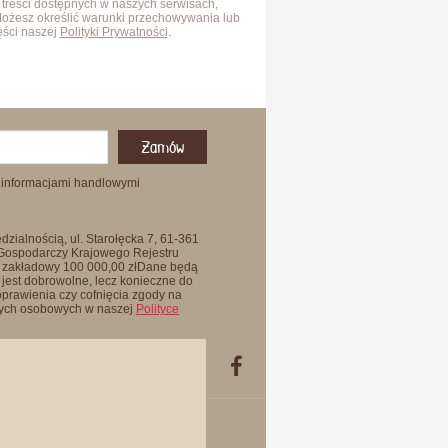
 treści dostępnych w naszych serwisach,
Możesz określić warunki przechowywania lub
ęści naszej
Polityki Prywatności
.
Zamów
 informacjami handlowymi
zialnością, ul. Starołęcka 7, 61-361
 Gospodarczy Krajowego Rejestru
 zakładowy 100 000,00 złDane będą
jest dobrowolne, lecz konieczne do
oprawienia czy cofnięcia zgody na
anych osobowych w naszej
Polityce