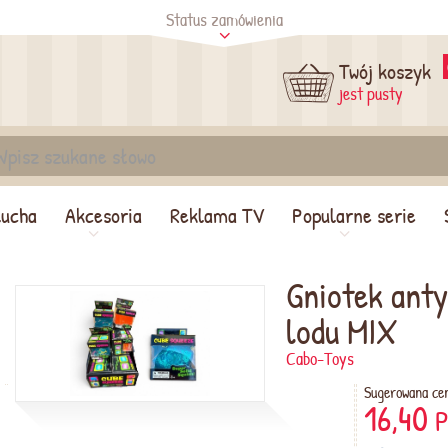
Status zamówienia
tus
Sprawdź
Twój koszyk
jest pusty
lucha
Akcesoria
Reklama TV
Popularne serie
Gniotek ant
lodu MIX
Cabo-Toys
Sugerowana ce
16,40
P