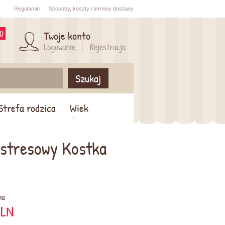
Regulamin
Sposoby,
koszty i
terminy dostawy
0
Twoje konto
Logowanie
Rejestracja
Szukaj
Strefa rodzica
Wiek
ystresowy Kostka
na
LN