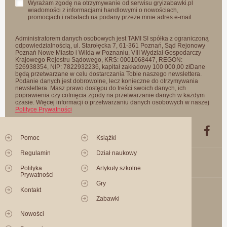
Wyrażam zgodę na otrzymywanie od serwisu gryizabawki.pl
wiadomości z informacjami handlowymi o nowościach,
promocjach i rabatach na podany przeze mnie adres e-mail
Administratorem danych osobowych jest TAMI SI spółka z ograniczoną
odpowiedzialnością, ul. Starołęcka 7, 61-361 Poznań, Sąd Rejonowy
Poznań Nowe Miasto i Wilda w Poznaniu, VIII Wydział Gospodarczy
Krajowego Rejestru Sądowego, KRS: 0001068447, REGON:
526938354, NIP: 7822932236, kapitał zakładowy 100 000,00 złDane
będą przetwarzane w celu dostarczania Tobie naszego newslettera.
Podanie danych jest dobrowolne, lecz konieczne do otrzymywania
newslettera. Masz prawo dostępu do treści swoich danych, ich
poprawienia czy cofnięcia zgody na przetwarzanie danych w każdym
czasie. Więcej informacji o przetwarzaniu danych osobowych w naszej
Polityce Prywatności
Pomoc
Książki
Regulamin
Dział naukowy
Polityka
Artykuły szkolne
Prywatności
Gry
Kontakt
Zabawki
Nowości