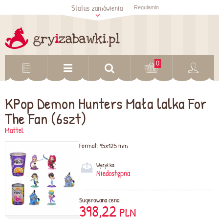
Status zamówienia
Regulamin
Sprawdź status
zamówienia
Sprawdź
0
KPop Demon Hunters Mała lalka For
The Fan (6szt)
Mattel
Format:
95x125 mm
Wysyłka:
Niedostępna
Sugerowana cena
398,22
PLN