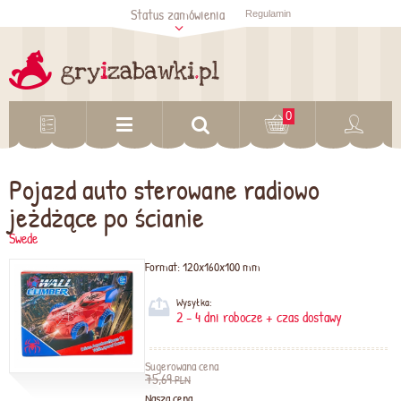
Status zamówienia
Regulamin
Sprawdź status
zamówienia
Sprawdź
0
Pojazd auto sterowane radiowo
jeżdżące po ścianie
Swede
Format:
120x160x100 mm
Wysyłka:
2 - 4 dni robocze + czas dostawy
Sugerowana cena
75,69
PLN
Nasza cena