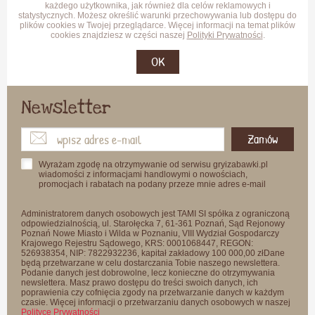
każdego użytkownika, jak również dla celów reklamowych i
statystycznych. Możesz określić warunki przechowywania lub dostępu do
plików cookies w Twojej przeglądarce. Więcej informacji na temat plików
cookies znajdziesz w części naszej
Polityki Prywatności
.
OK
Newsletter
Zamów
Wyrażam zgodę na otrzymywanie od serwisu gryizabawki.pl
wiadomości z informacjami handlowymi o nowościach,
promocjach i rabatach na podany przeze mnie adres e-mail
Administratorem danych osobowych jest TAMI SI spółka z ograniczoną
odpowiedzialnością, ul. Starołęcka 7, 61-361 Poznań, Sąd Rejonowy
Poznań Nowe Miasto i Wilda w Poznaniu, VIII Wydział Gospodarczy
Krajowego Rejestru Sądowego, KRS: 0001068447, REGON:
526938354, NIP: 7822932236, kapitał zakładowy 100 000,00 złDane
będą przetwarzane w celu dostarczania Tobie naszego newslettera.
Podanie danych jest dobrowolne, lecz konieczne do otrzymywania
newslettera. Masz prawo dostępu do treści swoich danych, ich
poprawienia czy cofnięcia zgody na przetwarzanie danych w każdym
czasie. Więcej informacji o przetwarzaniu danych osobowych w naszej
Polityce Prywatności