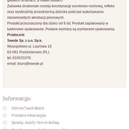
gładkich ścianach, a nawet sufitach.
Zabawka doskonale rozwija koordynację wzrokowo-ruchową, refleks
oraz wyobraźnię przestrzenną dziecka podczas wykonywania
niesamowitych akrobacji pionowych.
Produkt przeznaczony dla dzieci od 6 lat. Produkt zapakowany w
kartonowe opakowanie. Podane wymiary są wymiarami opakowania.
Producent
:
Swede Sp. z o.o. Sp.k.
Wysogotowo ul. Laurowa 18
62-081 Przeźmierowo (PL)
tel: 616531076
email:
biuro@swede.pl
Informacje:
Ochrona Twoich danych
Procedura reklamacyjna
Sposoby, koszty i termin dostawy