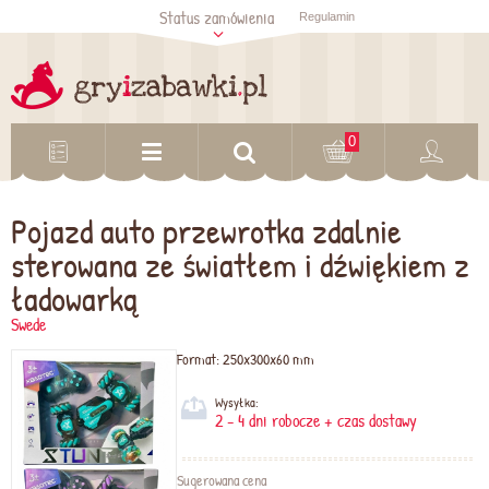
Status zamówienia
Regulamin
Sprawdź status
zamówienia
Sprawdź
0
Pojazd auto przewrotka zdalnie
sterowana ze światłem i dźwiękiem z
ładowarką
Swede
Format:
250x300x60 mm
Wysyłka:
2 - 4 dni robocze + czas dostawy
Sugerowana cena