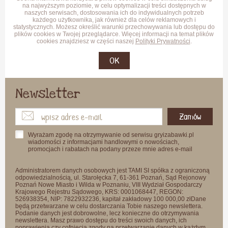
na najwyższym poziomie, w celu optymalizacji treści dostępnych w
naszych serwisach, dostosowania ich do indywidualnych potrzeb
każdego użytkownika, jak również dla celów reklamowych i
statystycznych. Możesz określić warunki przechowywania lub dostępu do
plików cookies w Twojej przeglądarce. Więcej informacji na temat plików
cookies znajdziesz w części naszej
Polityki Prywatności
.
OK
Newsletter
Zamów
Wyrażam zgodę na otrzymywanie od serwisu gryizabawki.pl
wiadomości z informacjami handlowymi o nowościach,
promocjach i rabatach na podany przeze mnie adres e-mail
Administratorem danych osobowych jest TAMI SI spółka z ograniczoną
odpowiedzialnością, ul. Starołęcka 7, 61-361 Poznań, Sąd Rejonowy
Poznań Nowe Miasto i Wilda w Poznaniu, VIII Wydział Gospodarczy
Krajowego Rejestru Sądowego, KRS: 0001068447, REGON:
526938354, NIP: 7822932236, kapitał zakładowy 100 000,00 złDane
będą przetwarzane w celu dostarczania Tobie naszego newslettera.
Podanie danych jest dobrowolne, lecz konieczne do otrzymywania
newslettera. Masz prawo dostępu do treści swoich danych, ich
poprawienia czy cofnięcia zgody na przetwarzanie danych w każdym