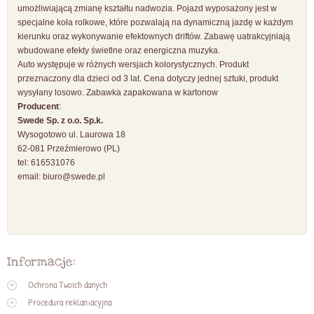
umożliwiającą zmianę kształtu nadwozia. Pojazd wyposażony jest w
specjalne koła rolkowe, które pozwalają na dynamiczną jazdę w każdym
kierunku oraz wykonywanie efektownych driftów. Zabawę uatrakcyjniają
wbudowane efekty świetlne oraz energiczna muzyka.
Auto występuje w różnych wersjach kolorystycznych. Produkt
przeznaczony dla dzieci od 3 lat. Cena dotyczy jednej sztuki, produkt
wysyłany losowo. Zabawka zapakowana w kartonow
Producent
:
Swede Sp. z o.o. Sp.k.
Wysogotowo ul. Laurowa 18
62-081 Przeźmierowo (PL)
tel: 616531076
email:
biuro@swede.pl
Informacje:
Ochrona Twoich danych
Procedura reklamacyjna