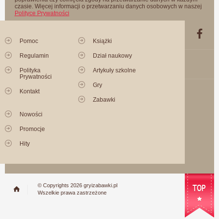
czasie. Więcej informacji o przetwarzaniu danych osobowych w naszej
Polityce Prywatności
Pomoc
Książki
Regulamin
Dział naukowy
Polityka
Artykuły szkolne
Prywatności
Gry
Kontakt
Zabawki
Nowości
Promocje
Hity
© Copyrights 2026 gryizabawki.pl
Wszelkie prawa zastrzeżone