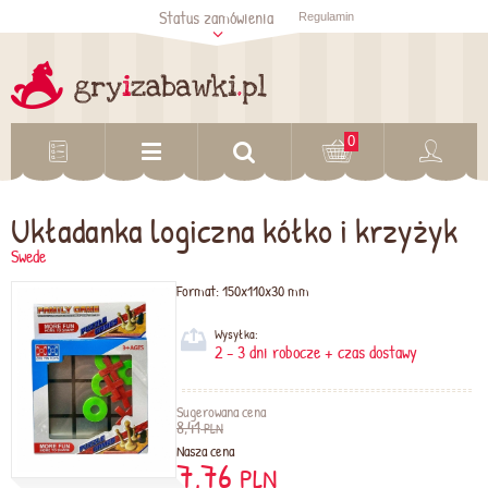
Status zamówienia
Regulamin
Sprawdź status
zamówienia
Sprawdź
0
Układanka logiczna kółko i krzyżyk
Swede
Format:
150x110x30 mm
Wysyłka:
2 - 3 dni robocze + czas dostawy
Sugerowana cena
8,41
PLN
Nasza cena
7,76
PLN