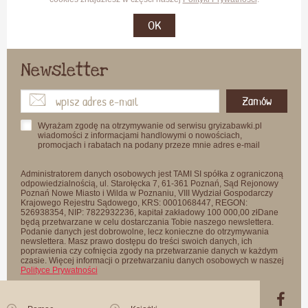
OK
Newsletter
Zamów
Wyrażam zgodę na otrzymywanie od serwisu gryizabawki.pl
wiadomości z informacjami handlowymi o nowościach,
promocjach i rabatach na podany przeze mnie adres e-mail
Administratorem danych osobowych jest TAMI SI spółka z ograniczoną
odpowiedzialnością, ul. Starołęcka 7, 61-361 Poznań, Sąd Rejonowy
Poznań Nowe Miasto i Wilda w Poznaniu, VIII Wydział Gospodarczy
Krajowego Rejestru Sądowego, KRS: 0001068447, REGON:
526938354, NIP: 7822932236, kapitał zakładowy 100 000,00 złDane
będą przetwarzane w celu dostarczania Tobie naszego newslettera.
Podanie danych jest dobrowolne, lecz konieczne do otrzymywania
newslettera. Masz prawo dostępu do treści swoich danych, ich
poprawienia czy cofnięcia zgody na przetwarzanie danych w każdym
czasie. Więcej informacji o przetwarzaniu danych osobowych w naszej
Polityce Prywatności