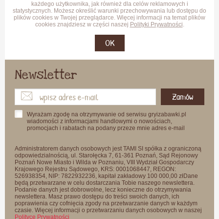
każdego użytkownika, jak również dla celów reklamowych i
statystycznych. Możesz określić warunki przechowywania lub dostępu do
plików cookies w Twojej przeglądarce. Więcej informacji na temat plików
cookies znajdziesz w części naszej
Polityki Prywatności
.
OK
Newsletter
Zamów
Wyrażam zgodę na otrzymywanie od serwisu gryizabawki.pl
wiadomości z informacjami handlowymi o nowościach,
promocjach i rabatach na podany przeze mnie adres e-mail
Administratorem danych osobowych jest TAMI SI spółka z ograniczoną
odpowiedzialnością, ul. Starołęcka 7, 61-361 Poznań, Sąd Rejonowy
Poznań Nowe Miasto i Wilda w Poznaniu, VIII Wydział Gospodarczy
Krajowego Rejestru Sądowego, KRS: 0001068447, REGON:
526938354, NIP: 7822932236, kapitał zakładowy 100 000,00 złDane
będą przetwarzane w celu dostarczania Tobie naszego newslettera.
Podanie danych jest dobrowolne, lecz konieczne do otrzymywania
newslettera. Masz prawo dostępu do treści swoich danych, ich
poprawienia czy cofnięcia zgody na przetwarzanie danych w każdym
czasie. Więcej informacji o przetwarzaniu danych osobowych w naszej
Polityce Prywatności