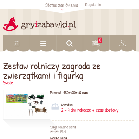
Status zamówienia
Regulamin
Sprawdź status
zamówienia
Sprawdź
0
Zestaw rolniczy zagroda ze
zwierzątkami i figurką
Swede
Format:
180x430x40 mm
Wysyłka:
2 - 4 dni robocze + czas dostawy
Sugerowana cena
34,34
PLN
Nasza cena