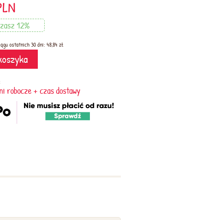
PLN
zasz 12%
ągu ostatnich 30 dni: 48,84 zł
koszyka
:
dni robocze + czas dostawy