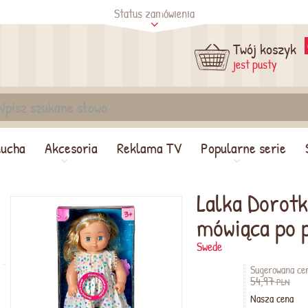
Status zamówienia
tus
Sprawdź
Twój koszyk
jest pusty
lucha
Akcesoria
Reklama TV
Popularne serie
Lalka Dorotk
mówiąca po 
Swede
Sugerowana ce
54,97
PLN
Nasza cena