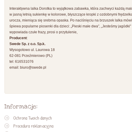
Interaktywna lalka Dorotka to wyjątkowa zabawka, która zachwyci każdą mał
w jasną letnią sukienkę w kolorowe, błyszczące kropki z ozdobnymi frędzelk
urocza, mieniąca się srebrna opaska. Po naciśnięciu na brzuszek lalka mówi
śpiewa popularne piosenki dla dzieci: „Pieski małe dwa”, „Jesteśmy jagódki”
wypowiada czułe frazy, prosi o przytulenie,
Producent
:
Swede Sp. z o.o. Sp.k.
Wysogotowo ul. Laurowa 18
62-081 Przeźmierowo (PL)
tel: 616531076
email:
biuro@swede.pl
Informacje:
Ochrona Twoich danych
Procedura reklamacyjna