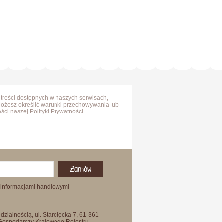
 treści dostępnych w naszych serwisach,
Możesz określić warunki przechowywania lub
ęści naszej
Polityki Prywatności
.
Zamów
 informacjami handlowymi
zialnością, ul. Starołęcka 7, 61-361
 Gospodarczy Krajowego Rejestru