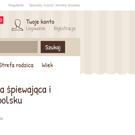
Regulamin
Sposoby,
koszty i
terminy dostawy
0
Twoje konto
Logowanie
Rejestracja
Szukaj
Strefa rodzica
Wiek
a śpiewająca i
polsku
na