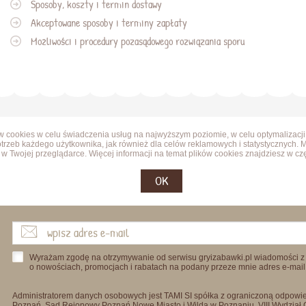
Sposoby, koszty i termin dostawy
Akceptowane sposoby i terminy zapłaty
Możliwości i procedury pozasądowego rozwiązania sporu
ów cookies w celu świadczenia usług na najwyższym poziomie, w celu optymalizacji
trzeb każdego użytkownika, jak również dla celów reklamowych i statystycznych. 
w Twojej przeglądarce. Więcej informacji na temat plików cookies znajdziesz w cz
OK
Wyrażam zgodę na otrzymywanie od serwisu gryizabawki.pl wiadomości z
o nowościach, promocjach i rabatach na podany przeze mnie adres e-mail
Administratorem danych osobowych jest TAMI SI spółka z ograniczoną odpowied
Poznań, Sąd Rejonowy Poznań Nowe Miasto i Wilda w Poznaniu, VIII Wydział