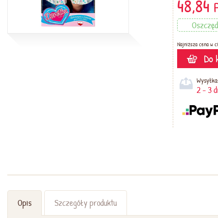
48,84
Oszczęd
Najniższa cena w ci
Do 
Wysyłka
2 - 3 
Opis
Szczegóły produktu