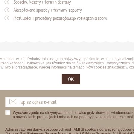
Sposoby, koszty i termin dostawy
Akceptowane sposoby i terminy zapłaty
Możliwości i procedury pozasądowego rozwiązania sporu
ów cookies w celu świadczenia usług na najwyższym poziomie, w celu optymalizacji
trzeb każdego użytkownika, jak również dla celów reklamowych i statystycznych. 
w Twojej przeglądarce. Więcej informacji na temat plików cookies znajdziesz w cz
OK
Wyrażam zgodę na otrzymywanie od serwisu gryizabawki.pl wiadomości z
o nowościach, promocjach i rabatach na podany przeze mnie adres e-mail
Administratorem danych osobowych jest TAMI SI spółka z ograniczoną odpowied
Poznań, Sąd Rejonowy Poznań Nowe Miasto i Wilda w Poznaniu, VIII Wydział