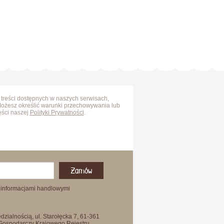
 treści dostępnych w naszych serwisach,
Możesz określić warunki przechowywania lub
ęści naszej
Polityki Prywatności
.
Zamów
 informacjami handlowymi
zialnością, ul. Starołęcka 7, 61-361
 Gospodarczy Krajowego Rejestru