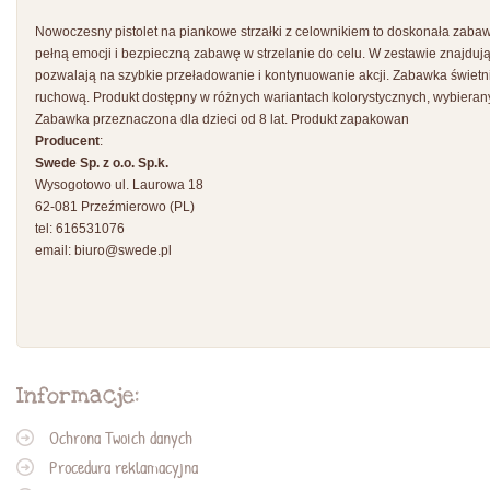
Nowoczesny pistolet na piankowe strzałki z celownikiem to doskonała zaba
pełną emocji i bezpieczną zabawę w strzelanie do celu. W zestawie znajdują
pozwalają na szybkie przeładowanie i kontynuowanie akcji. Zabawka świetn
ruchową. Produkt dostępny w różnych wariantach kolorystycznych, wybierany
Zabawka przeznaczona dla dzieci od 8 lat. Produkt zapakowan
Producent
:
Swede Sp. z o.o. Sp.k.
Wysogotowo ul. Laurowa 18
62-081 Przeźmierowo (PL)
tel: 616531076
email:
biuro@swede.pl
Informacje:
Ochrona Twoich danych
Procedura reklamacyjna