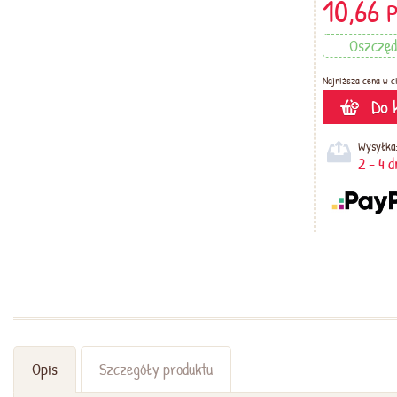
10,66
Oszczę
Najniższa cena w ci
Do 
Wysyłka
2 - 4 
Opis
Szczegóły produktu