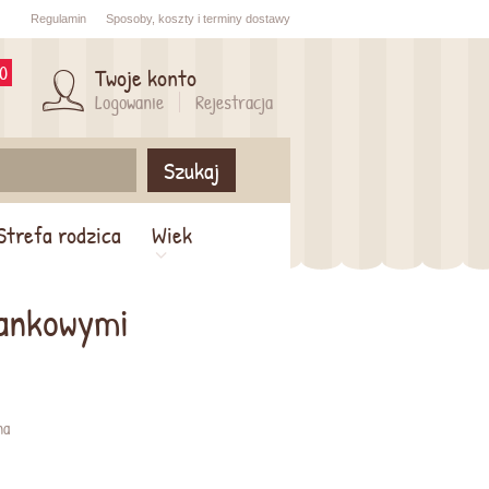
Regulamin
Sposoby,
koszty i
terminy dostawy
0
Twoje konto
Logowanie
Rejestracja
Szukaj
Strefa rodzica
Wiek
iankowymi
na