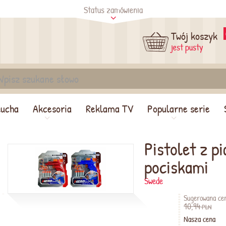
Status zamówienia
tus
Sprawdź
Twój koszyk
jest pusty
lucha
Akcesoria
Reklama TV
Popularne serie
Pistolet z p
pociskami
Swede
Sugerowana ce
10,94
PLN
Nasza cena