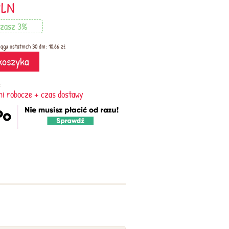
PLN
dzasz 3%
ągu ostatnich 30 dni: 10,66 zł
koszyka
:
dni robocze + czas dostawy