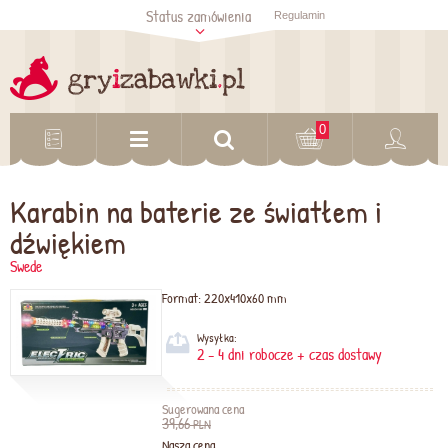
Status zamówienia
Regulamin
Sprawdź status
zamówienia
Sprawdź
0
Karabin na baterie ze światłem i
dźwiękiem
Swede
Format:
220x410x60 mm
Wysyłka:
2 - 4 dni robocze + czas dostawy
Sugerowana cena
39,66
PLN
Nasza cena