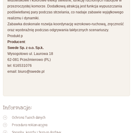
widowiskowe i kolorowe efekty świetlne, funkcję ruchomych nabojów w
przezroczystej komorze. Dodatkową atrakcją jest funkcja wypuszczania
podświetlanej pary podczas strzelania, co nadaje zabawie wyjątkowego
realizmu i dynamiki.
Zabawka doskonale rozwija koordynację wzrokowo-ruchową, zręczność
oraz wyobraźnię podczas odgrywania taktycznych scenariuszy.
Produkt p
Producent
:
Swede Sp. z o.o. Sp.k.
Wysogotowo ul. Laurowa 18
62-081 Przeźmierowo (PL)
tel: 616531076
email:
biuro@swede.pl
Informacje:
Ochrona Twoich danych
Procedura reklamacyjna
Sposoby, koszty i termin dostawy