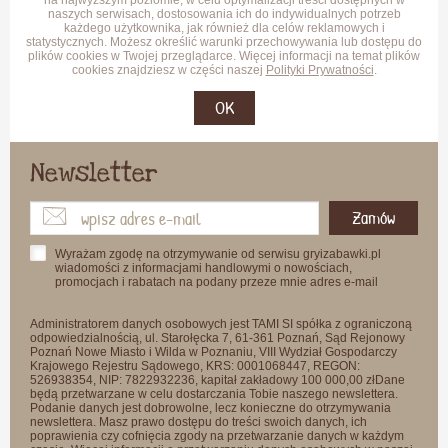
na najwyższym poziomie, w celu optymalizacji treści dostępnych w
naszych serwisach, dostosowania ich do indywidualnych potrzeb
każdego użytkownika, jak również dla celów reklamowych i
statystycznych. Możesz określić warunki przechowywania lub dostępu do
plików cookies w Twojej przeglądarce. Więcej informacji na temat plików
cookies znajdziesz w części naszej
Polityki Prywatności
.
OK
Newsletter
Zamów
Wyrażam zgodę na otrzymywanie od serwisu gryizabawki.pl
wiadomości z informacjami handlowymi o nowościach,
promocjach i rabatach na podany przeze mnie adres e-mail
Administratorem danych osobowych jest TAMI SI spółka z ograniczoną
odpowiedzialnością, ul. Starołęcka 7, 61-361 Poznań, Sąd Rejonowy
Poznań Nowe Miasto i Wilda w Poznaniu, VIII Wydział Gospodarczy
Krajowego Rejestru Sądowego, KRS: 0001068447, REGON:
526938354, NIP: 7822932236, kapitał zakładowy 100 000,00 złDane
będą przetwarzane w celu dostarczania Tobie naszego newslettera.
Podanie danych jest dobrowolne, lecz konieczne do otrzymywania
newslettera. Masz prawo dostępu do treści swoich danych, ich
poprawienia czy cofnięcia zgody na przetwarzanie danych w każdym