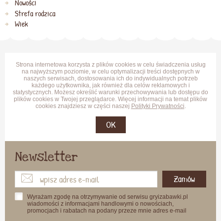
Nowości
Strefa rodzica
Wiek
Strona internetowa korzysta z plików cookies w celu świadczenia usług
na najwyższym poziomie, w celu optymalizacji treści dostępnych w
naszych serwisach, dostosowania ich do indywidualnych potrzeb
każdego użytkownika, jak również dla celów reklamowych i
statystycznych. Możesz określić warunki przechowywania lub dostępu do
plików cookies w Twojej przeglądarce. Więcej informacji na temat plików
cookies znajdziesz w części naszej
Polityki Prywatności
.
OK
Newsletter
Zamów
Wyrażam zgodę na otrzymywanie od serwisu gryizabawki.pl
wiadomości z informacjami handlowymi o nowościach,
promocjach i rabatach na podany przeze mnie adres e-mail