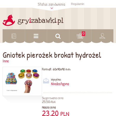
Status zamówienia
Regulamin
Sprawdź status
zamówienia
Sprawdź
0
Gniotek pierożek brokat hydrożel
Inne
Format:
60x90x90 mm
Wysyłka:
Niedostępna
Sugerowana cena
25,50
PLN
Nasza cena
23,20
PLN