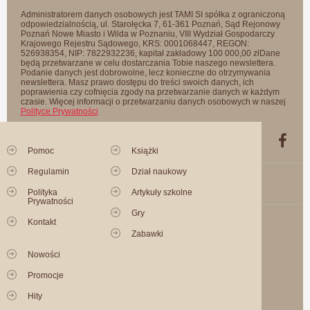
Administratorem danych osobowych jest TAMI SI spółka z ograniczoną
odpowiedzialnością, ul. Starołęcka 7, 61-361 Poznań, Sąd Rejonowy
Poznań Nowe Miasto i Wilda w Poznaniu, VIII Wydział Gospodarczy
Krajowego Rejestru Sądowego, KRS: 0001068447, REGON:
526938354, NIP: 7822932236, kapitał zakładowy 100 000,00 złDane
będą przetwarzane w celu dostarczania Tobie naszego newslettera.
Podanie danych jest dobrowolne, lecz konieczne do otrzymywania
newslettera. Masz prawo dostępu do treści swoich danych, ich
poprawienia czy cofnięcia zgody na przetwarzanie danych w każdym
czasie. Więcej informacji o przetwarzaniu danych osobowych w naszej
Polityce Prywatności
Pomoc
Książki
Regulamin
Dział naukowy
Polityka
Artykuły szkolne
Prywatności
Gry
Kontakt
Zabawki
Nowości
Promocje
Hity