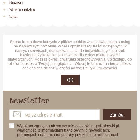
Nowości
Strefa rodzica
Wiek
Strona internetowa korzysta z plików cookies w celu świadczenia usług
na najwyższym poziomie, w celu optymalizacji treści dostępnych w
naszych serwisach, dostosowania ich do indywidualnych potrzeb
każdego użytkownika, jak również dla celów reklamowych i
statystycznych. Możesz określić warunki przechowywania lub dostępu do
plików cookies w Twojej przeglądarce. Więcej informacji na temat plików
cookies znajdziesz w części naszej
Polityki Prywatności
.
OK
Newsletter
Zamów
Wyrażam zgodę na otrzymywanie od serwisu gryizabawki.pl
wiadomości z informacjami handlowymi o nowościach,
promocjach i rabatach na podany przeze mnie adres e-mail