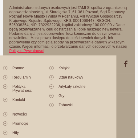
Administratorem danych osobowych jest TAMI SI spółka z ograniczoną
odpowiedzialnością, ul. Starołęcka 7, 61-361 Poznań, Sąd Rejonowy
Poznań Nowe Miasto i Wilda w Poznaniu, VIII Wydział Gospodarczy
Krajowego Rejestru Sądowego, KRS: 0001068447, REGON:
526938354, NIP: 7822932236, kapitał zakładowy 100 000,00 złDane
będą przetwarzane w celu dostarczania Tobie naszego newslettera.
Podanie danych jest dobrowolne, lecz konieczne do otrzymywania
newslettera. Masz prawo dostępu do treści swoich danych, ich
poprawienia czy cofnięcia zgody na przetwarzanie danych w każdym
czasie. Więcej informacji o przetwarzaniu danych osobowych w naszej
Polityce Prywatności
Pomoc
Książki
Regulamin
Dział naukowy
Polityka
Artykuły szkolne
Prywatności
Gry
Kontakt
Zabawki
Nowości
Promocje
Hity