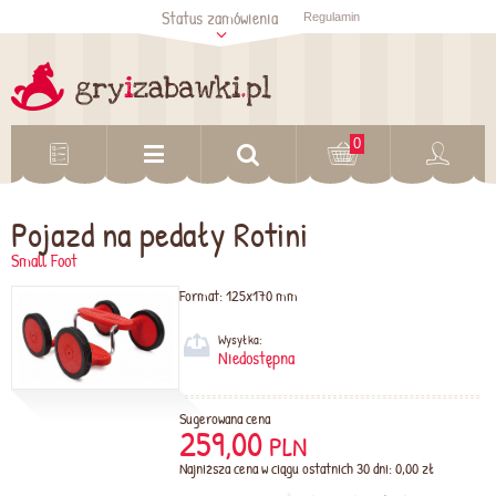
Status zamówienia
Regulamin
Sprawdź status
zamówienia
Sprawdź
0
Pojazd na pedały Rotini
Small Foot
Format:
125x170 mm
Wysyłka:
Niedostępna
Sugerowana cena
259,00
PLN
Najniższa cena w ciągu ostatnich 30 dni: 0,00 zł