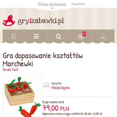
Status zamówienia
Regulamin
Sprawdź status
zamówienia
Sprawdź
0
Gra dopasowanie kształtów
Marchewki
Small Foot
Wysyłka:
Niedostępna
Sugerowana cena
79,00
PLN
Najniższa cena w ciągu ostatnich 30 dni: 0,00 zł