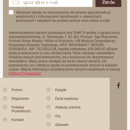
Zamów
Wyrażam zgodę na otrzymywanie od serwisu gryizabawki.pl
wiadomości z informacjami handlowymi o nowościach,
promocjach i rabatach na podany przeze mnie adres e-mail
Administratorem danych osobowych jest TAMI SI spółka z ograniczoną
odpowiedzialnością, ul. Starołęcka 7, 61-361 Poznań, Sąd Rejonowy
Poznań Nowe Miasto i Wilda w Poznaniu, VIII Wydział Gospodarczy
Krajowego Rejestru Sądowego, KRS: 0001068447, REGON:
526938354, NIP: 7822932236, kapitał zakładowy 100 000,00 złDane
będą przetwarzane w celu dostarczania Tobie naszego newslettera.
Podanie danych jest dobrowolne, lecz konieczne do otrzymywania
newslettera. Masz prawo dostępu do treści swoich danych, ich
poprawienia czy cofnięcia zgody na przetwarzanie danych w każdym
czasie. Więcej informacji o przetwarzaniu danych osobowych w naszej
Polityce Prywatności
Pomoc
Książki
Regulamin
Dział naukowy
Polityka
Artykuły szkolne
Prywatności
Gry
Kontakt
Zabawki