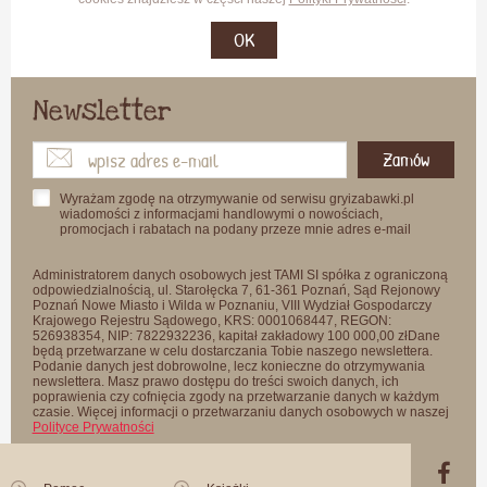
OK
Newsletter
Zamów
Wyrażam zgodę na otrzymywanie od serwisu gryizabawki.pl
wiadomości z informacjami handlowymi o nowościach,
promocjach i rabatach na podany przeze mnie adres e-mail
Administratorem danych osobowych jest TAMI SI spółka z ograniczoną
odpowiedzialnością, ul. Starołęcka 7, 61-361 Poznań, Sąd Rejonowy
Poznań Nowe Miasto i Wilda w Poznaniu, VIII Wydział Gospodarczy
Krajowego Rejestru Sądowego, KRS: 0001068447, REGON:
526938354, NIP: 7822932236, kapitał zakładowy 100 000,00 złDane
będą przetwarzane w celu dostarczania Tobie naszego newslettera.
Podanie danych jest dobrowolne, lecz konieczne do otrzymywania
newslettera. Masz prawo dostępu do treści swoich danych, ich
poprawienia czy cofnięcia zgody na przetwarzanie danych w każdym
czasie. Więcej informacji o przetwarzaniu danych osobowych w naszej
Polityce Prywatności