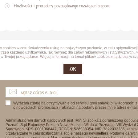
Możliwości i procedury pozasądowego rozwiązania sporu
ów cookies w celu świadczenia usług na najwyższym poziomie, w celu optymalizacji
trzeb każdego użytkownika, jak również dla celów reklamowych i statystycznych. 
w Twojej przeglądarce. Więcej informacji na temat plików cookies znajdziesz w cz
OK
Wyrażam zgodę na otrzymywanie od serwisu gryizabawki.pl wiadomości z
o nowościach, promocjach i rabatach na podany przeze mnie adres e-mail
Administratorem danych osobowych jest TAMI SI spółka z ograniczoną odpowied
Poznań, Sąd Rejonowy Poznań Nowe Miasto i Wilda w Poznaniu, VIII Wydział
Sądowego, KRS: 0001068447, REGON: 526938354, NIP: 7822932236, kapitał
przetwarzane w celu dostarczania Tobie naszego newslettera. Podanie danych 
otrzymywania newslettera. Masz prawo dostępu do treści swoich danych, ich p