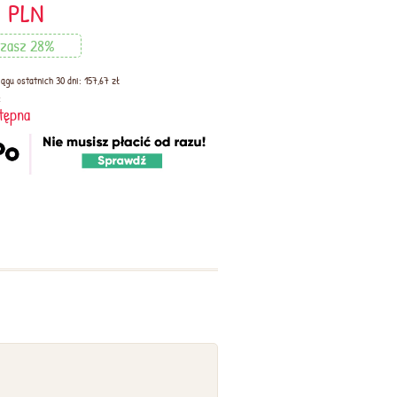
7
PLN
dzasz 28%
ągu ostatnich 30 dni: 157,67 zł
:
tępna