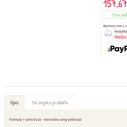
157,6
Oszczę
Najniższa cena w ci
Wysyłka
Niedos
Opis
Szczegóły produktu
Formula + semi truck - mercedes-amg petronas