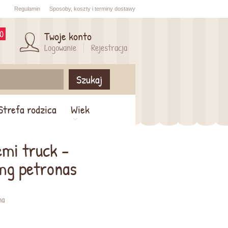
Regulamin
Sposoby,
koszty i
terminy dostawy
0
Twoje konto
Logowanie
Rejestracja
Szukaj
Strefa rodzica
Wiek
emi truck -
mg petronas
na