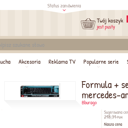
Status zamówienia
tus
Sprawdź
Twój koszyk
jest pusty
lucha
Akcesoria
Reklama TV
Popularne serie
Formula + s
mercedes-a
Bburago
Sugerowana ce
218,31
PLN
Nasza cena