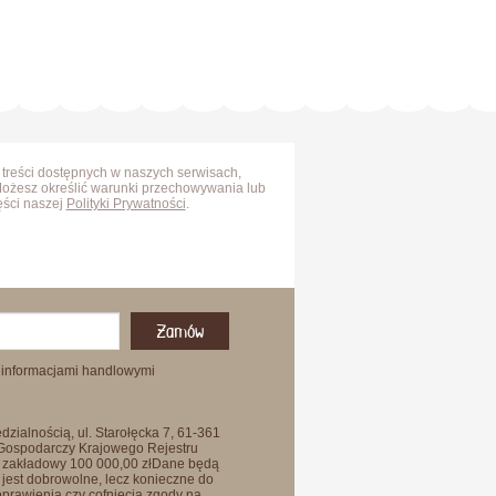
 treści dostępnych w naszych serwisach,
Możesz określić warunki przechowywania lub
ęści naszej
Polityki Prywatności
.
Zamów
 informacjami handlowymi
zialnością, ul. Starołęcka 7, 61-361
 Gospodarczy Krajowego Rejestru
 zakładowy 100 000,00 złDane będą
jest dobrowolne, lecz konieczne do
oprawienia czy cofnięcia zgody na