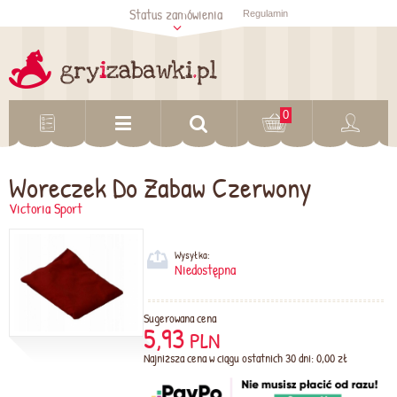
Status zamówienia
Regulamin
Sprawdź status
zamówienia
Sprawdź
0
Woreczek Do Zabaw Czerwony
Victoria Sport
Wysyłka:
Niedostępna
Sugerowana cena
5,93
PLN
Najniższa cena w ciągu ostatnich 30 dni: 0,00 zł