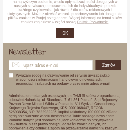
na najwyższym poziomie, w celu optymalizacji treści dostępnych w
naszych serwisach, dostosowania ich do indywidualnych potrzeb
każdego użytkownika, jak również dla celów reklamowych i
statystycznych. Możesz określić warunki przechowywania lub dostępu do
plików cookies w Twojej przeglądarce. Więcej informacji na temat plików
cookies znajdziesz w części naszej
Polityki Prywatności
.
OK
Newsletter
Zamów
Wyrażam zgodę na otrzymywanie od serwisu gryizabawki.pl
wiadomości z informacjami handlowymi o nowościach,
promocjach i rabatach na podany przeze mnie adres e-mail
Administratorem danych osobowych jest TAMI SI spółka z ograniczoną
odpowiedzialnością, ul. Starołęcka 7, 61-361 Poznań, Sąd Rejonowy
Poznań Nowe Miasto i Wilda w Poznaniu, VIII Wydział Gospodarczy
Krajowego Rejestru Sądowego, KRS: 0001068447, REGON:
526938354, NIP: 7822932236, kapitał zakładowy 100 000,00 złDane
będą przetwarzane w celu dostarczania Tobie naszego newslettera.
Podanie danych jest dobrowolne, lecz konieczne do otrzymywania
newslettera. Masz prawo dostępu do treści swoich danych, ich
poprawienia czy cofnięcia zgody na przetwarzanie danych w każdym