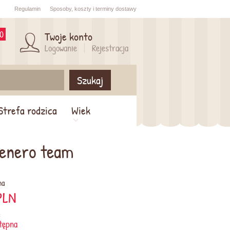
Regulamin
Sposoby,
koszty i
terminy dostawy
0
Twoje konto
Logowanie
Rejestracja
Szukaj
Strefa rodzica
Wiek
 enero team
na
PLN
:
tępna