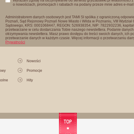
Wyrażam zgodę na otrzymywanie od serwisu gryizabawki.pl wiadomości z
o nowościach, promocjach i rabatach na podany przeze mnie adres e-mail
Administratorem danych osobowych jest TAMI SI spółka z ograniczoną odpowied
Poznań, Sąd Rejonowy Poznań Nowe Miasto i Wilda w Poznaniu, VIII Wydział
Sądowego, KRS: 0001068447, REGON: 526938354, NIP: 7822932236, kapitał
przetwarzane w celu dostarczania Tobie naszego newslettera. Podanie danych 
otrzymywania newslettera. Masz prawo dostępu do treści swoich danych, ich p
przetwarzanie danych w każdym czasie. Więcej informacji o przetwarzaniu d
Prywatności
Nowości
kowy
Promocje
kolne
Hity