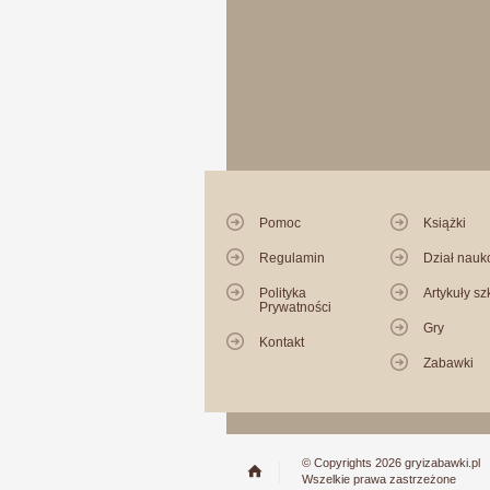
Pomoc
Książki
Regulamin
Dział nau
Polityka
Artykuły sz
Prywatności
Gry
Kontakt
Zabawki
© Copyrights 2026 gryizabawki.pl
Wszelkie prawa zastrzeżone