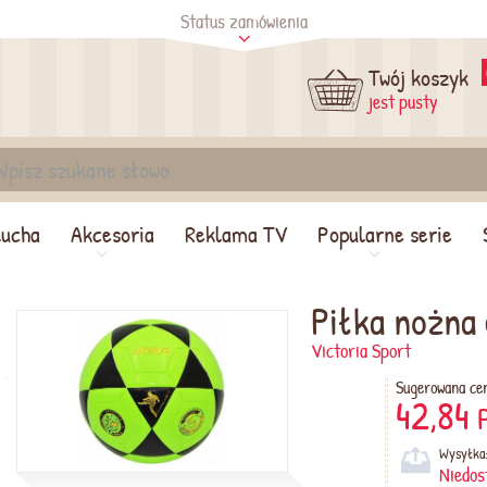
Status zamówienia
tus
Sprawdź
Twój koszyk
jest pusty
lucha
Akcesoria
Reklama TV
Popularne serie
Piłka nożna
Victoria Sport
Sugerowana ce
42,84
Wysyłka
Niedos