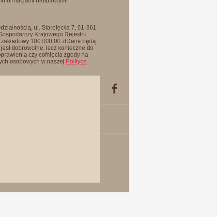
 informacjami handlowymi
zialnością, ul. Starołęcka 7, 61-361
 Gospodarczy Krajowego Rejestru
 zakładowy 100 000,00 złDane będą
jest dobrowolne, lecz konieczne do
oprawienia czy cofnięcia zgody na
anych osobowych w naszej
Polityce