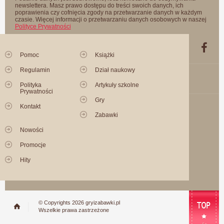
newslettera. Masz prawo dostępu do treści swoich danych, ich
poprawienia czy cofnięcia zgody na przetwarzanie danych w każdym
czasie. Więcej informacji o przetwarzaniu danych osobowych w naszej
Polityce Prywatności
Pomoc
Książki
Regulamin
Dział naukowy
Polityka
Artykuły szkolne
Prywatności
Gry
Kontakt
Zabawki
Nowości
Promocje
Hity
© Copyrights 2026 gryizabawki.pl
Wszelkie prawa zastrzeżone