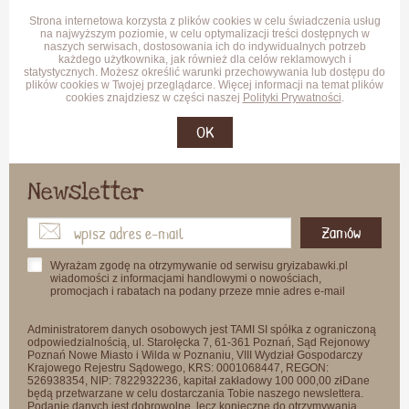
Strona internetowa korzysta z plików cookies w celu świadczenia usług
na najwyższym poziomie, w celu optymalizacji treści dostępnych w
naszych serwisach, dostosowania ich do indywidualnych potrzeb
każdego użytkownika, jak również dla celów reklamowych i
statystycznych. Możesz określić warunki przechowywania lub dostępu do
plików cookies w Twojej przeglądarce. Więcej informacji na temat plików
cookies znajdziesz w części naszej
Polityki Prywatności
.
OK
Newsletter
Zamów
Wyrażam zgodę na otrzymywanie od serwisu gryizabawki.pl
wiadomości z informacjami handlowymi o nowościach,
promocjach i rabatach na podany przeze mnie adres e-mail
Administratorem danych osobowych jest TAMI SI spółka z ograniczoną
odpowiedzialnością, ul. Starołęcka 7, 61-361 Poznań, Sąd Rejonowy
Poznań Nowe Miasto i Wilda w Poznaniu, VIII Wydział Gospodarczy
Krajowego Rejestru Sądowego, KRS: 0001068447, REGON:
526938354, NIP: 7822932236, kapitał zakładowy 100 000,00 złDane
będą przetwarzane w celu dostarczania Tobie naszego newslettera.
Podanie danych jest dobrowolne, lecz konieczne do otrzymywania