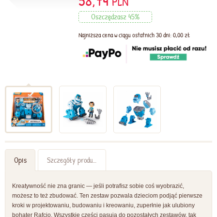
58,74
PLN
Oszczędzasz 45%
Najniższa cena w ciągu ostatnich 30 dni: 0,00 zł
Opis
Szczegóły produktu
Kreatywność nie zna granic — jeśli potrafisz sobie coś wyobrazić,
możesz to też zbudować. Ten zestaw pozwala dzieciom podjąć pierwsze
kroki w projektowaniu, budowaniu i kreowaniu, zuperłnie jak ulubiony
bohater Rafcio. Wszystkie części pasują do pozostałych zestawów, tak