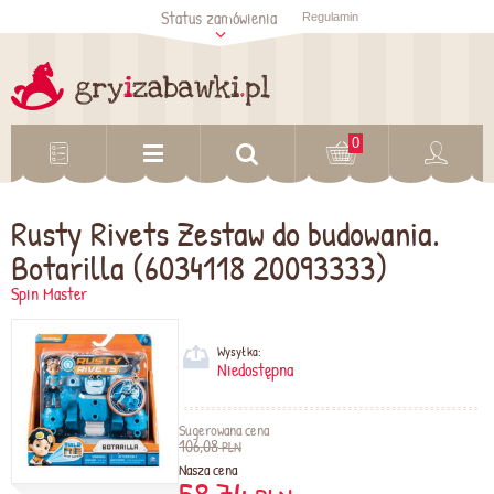
Status zamówienia
Regulamin
Sprawdź status
zamówienia
Sprawdź
0
Rusty Rivets Zestaw do budowania.
Botarilla (6034118 20093333)
Spin Master
Wysyłka:
Niedostępna
Sugerowana cena
106,08
PLN
Nasza cena