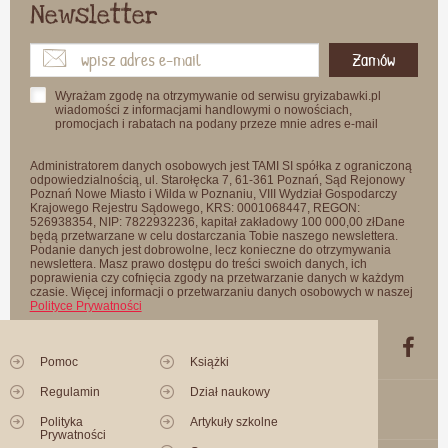
Newsletter
Zamów
Wyrażam zgodę na otrzymywanie od serwisu gryizabawki.pl
wiadomości z informacjami handlowymi o nowościach,
promocjach i rabatach na podany przeze mnie adres e-mail
Administratorem danych osobowych jest TAMI SI spółka z ograniczoną
odpowiedzialnością, ul. Starołęcka 7, 61-361 Poznań, Sąd Rejonowy
Poznań Nowe Miasto i Wilda w Poznaniu, VIII Wydział Gospodarczy
Krajowego Rejestru Sądowego, KRS: 0001068447, REGON:
526938354, NIP: 7822932236, kapitał zakładowy 100 000,00 złDane
będą przetwarzane w celu dostarczania Tobie naszego newslettera.
Podanie danych jest dobrowolne, lecz konieczne do otrzymywania
newslettera. Masz prawo dostępu do treści swoich danych, ich
poprawienia czy cofnięcia zgody na przetwarzanie danych w każdym
czasie. Więcej informacji o przetwarzaniu danych osobowych w naszej
Polityce Prywatności
Pomoc
Książki
Regulamin
Dział naukowy
Polityka
Artykuły szkolne
Prywatności