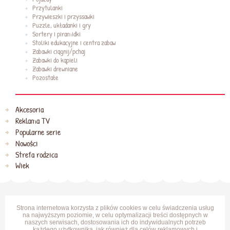
Przytulanki
Przywieszki i przyssawki
Puzzle, układanki i gry
Sortery i piramidki
Stoliki edukacyjne i centra zabaw
Zabawki ciągnij/pchaj
Zabawki do kąpieli
Zabawki drewniane
Pozostałe
Akcesoria
Reklama TV
Popularne serie
Nowości
Strefa rodzica
Wiek
Strona internetowa korzysta z plików cookies w celu świadczenia usług
na najwyższym poziomie, w celu optymalizacji treści dostępnych w
naszych serwisach, dostosowania ich do indywidualnych potrzeb
każdego użytkownika, jak również dla celów reklamowych i