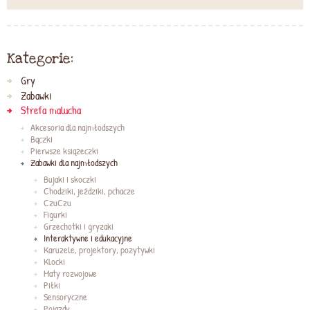
Kategorie:
Gry
Zabawki
Strefa malucha
Akcesoria dla najmłodszych
Bączki
Pierwsze książeczki
Zabawki dla najmłodszych
Bujaki i skoczki
Chodziki, jeździki, pchacze
CzuCzu
Figurki
Grzechotki i gryzaki
Interaktywne i edukacyjne
Karuzele, projektory, pozytywki
Klocki
Maty rozwojowe
Piłki
Sensoryczne
Pojazdy