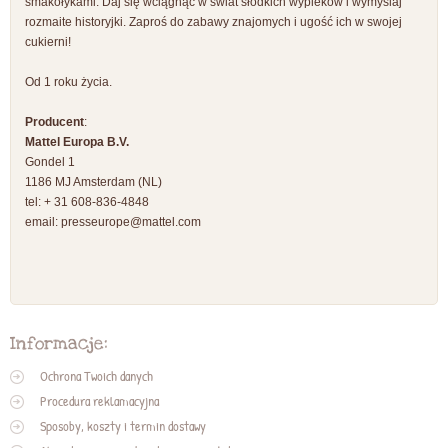
smakołykami. Daj się wciągnąć w świat słodkich wypieków i wymyślaj
rozmaite historyjki. Zaproś do zabawy znajomych i ugość ich w swojej
cukierni!
Od 1 roku życia.
Producent
:
Mattel Europa B.V.
Gondel 1
1186 MJ Amsterdam (NL)
tel: + 31 608-836-4848
email:
presseurope@mattel.com
Informacje:
Ochrona Twoich danych
Procedura reklamacyjna
Sposoby, koszty i termin dostawy