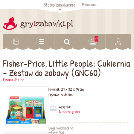
Status zamówienia
Regulamin
Sprawdź status
zamówienia
Sprawdź
0
Fisher-Price, Little People: Cukiernia
- Zestaw do zabawy (GNC60)
Fisher-Price
Format:
21 x 32 x 14 cm
Oprawa:
pudełko
Wysyłka:
Niedostępna
Sugerowana cena
81,27
PLN