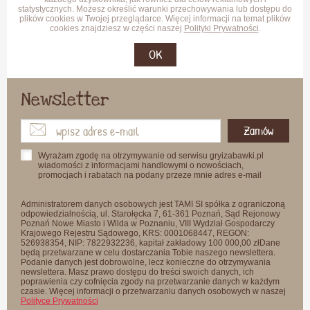
statystycznych. Możesz określić warunki przechowywania lub dostępu do
plików cookies w Twojej przeglądarce. Więcej informacji na temat plików
cookies znajdziesz w części naszej
Polityki Prywatności
.
OK
Newsletter
Zamów
Wyrażam zgodę na otrzymywanie od serwisu gryizabawki.pl
wiadomości z informacjami handlowymi o nowościach,
promocjach i rabatach na podany przeze mnie adres e-mail
Administratorem danych osobowych jest TAMI SI spółka z ograniczoną
odpowiedzialnością, ul. Starołęcka 7, 61-361 Poznań, Sąd Rejonowy
Poznań Nowe Miasto i Wilda w Poznaniu, VIII Wydział Gospodarczy
Krajowego Rejestru Sądowego, KRS: 0001068447, REGON:
526938354, NIP: 7822932236, kapitał zakładowy 100 000,00 złDane
będą przetwarzane w celu dostarczania Tobie naszego newslettera.
Podanie danych jest dobrowolne, lecz konieczne do otrzymywania
newslettera. Masz prawo dostępu do treści swoich danych, ich
poprawienia czy cofnięcia zgody na przetwarzanie danych w każdym
czasie. Więcej informacji o przetwarzaniu danych osobowych w naszej
Polityce Prywatności