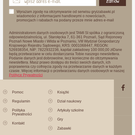
Zamów
Wyrażam zgodę na otrzymywanie od serwisu gryizabawki.pl
wiadomości z informacjami handlowymi o nowościach,
promocjach i rabatach na podany przeze mnie adres e-mail
Administratorem danych osobowych jest TAMI SI spółka z ograniczoną
odpowiedzialnością, ul. Starołęcka 7, 61-361 Poznań, Sąd Rejonowy
Poznań Nowe Miasto i Wilda w Poznaniu, VIII Wydział Gospodarczy
Krajowego Rejestru Sądowego, KRS: 0001068447, REGON:
526938354, NIP: 7822932236, kapitał zakładowy 100 000,00 złDane
będą przetwarzane w celu dostarczania Tobie naszego newslettera.
Podanie danych jest dobrowolne, lecz konieczne do otrzymywania
newslettera. Masz prawo dostępu do treści swoich danych, ich
poprawienia czy cofnięcia zgody na przetwarzanie danych w każdym
czasie. Więcej informacji o przetwarzaniu danych osobowych w naszej
Polityce Prywatności
Pomoc
Książki
Regulamin
Dział naukowy
Polityka
Artykuły szkolne
Prywatności
Gry
Kontakt
Zabawki