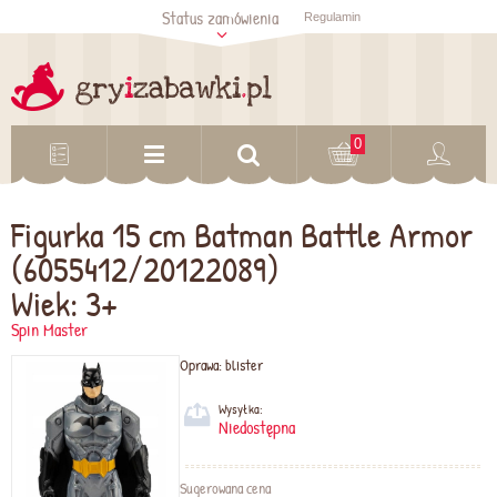
Status zamówienia
Regulamin
Sprawdź status
zamówienia
Sprawdź
0
Figurka 15 cm Batman Battle Armor
(6055412/20122089)
Wiek: 3+
Spin Master
Oprawa:
blister
Wysyłka:
Niedostępna
Sugerowana cena