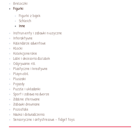
Breloczki
Figurki
Figurki z bajek
Schleich
Inne
Instrumenty i zabawki muzyczne
Interaktywne
Kalendarze adwentowe
Klocki
Kolekcjonerskie
Lalki i akcesoria dla lalek
Odgrywanie ról
Plastyczne i kreatywne
Playmobil
Pluszaki
Pojazdy
Puzzle i układanki
Sport i zabawa na dworze
Zdalnie sterowane
Zabawki drewniane
Pozostałe
Nauka i doświadczenia
Sensoryczne i antystresowe - fidget toys