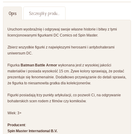
Opis
Szczegóły produktu
Uruchom wyobraźnię i odgrywaj swoje własne historie i bitwy z tymi
licencjonowanymi figurkami DC Comics od Spin Master.
Zbierz wszystkie figurki z największymi herosami i antybohaterami
uniwersum DC.
Figurka
Batman Battle Armor
wykonana jest z wysokiej jakości
materiałów i posiada wysokość 15 cm. Żywe kolory sprawiają, że postać
prezentuje się fenomenalnie. Dodatkowo przywiązanie do detali sprawia,
że figurka to niesamowita gratka dla kolekcjonerów.
Figurki posiadają trzy punkty artykulacji, co pozwoli Ci, na odgrywanie
bohaterskich scen rodem z filmów czy komiksów.
Wiek: 3+
Producent
:
Spin Master International B.V.