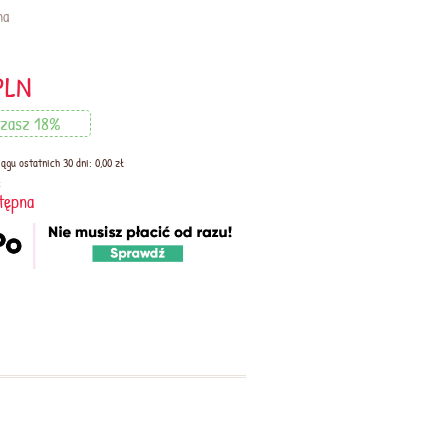
na
PLN
zasz 18%
ągu ostatnich 30 dni: 0,00 zł
:
tępna