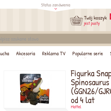
Status zamówienia
tus
Sprawdź
Twój koszyk
jest pusty
lucha
Akcesoria
Reklama TV
Popularne serie
Figurka Sna
Spinosaurus
(GGN26/GJR
od 4 lat
Mattel