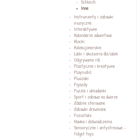
Schleich
Inne
Instrumenty i zabawki
muzyczne
Interaktywne
Kalendarze adwentowe
Klocki
Kolekcjonerskie
Lalki i akcesoria dla lalek
Odgrywanie ról
Plastyczne i kreatywne
Playmobil
Pluszaki
Pojazdy
Puzzle i układanki
Sport i zabawa na dworze
Zdalnie sterowane
Zabawki drewniane
Pozostałe
Nauka i doświadczenia
Sensoryczne i antystresowe -
fidget toys