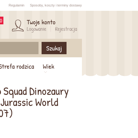
Regulamin
Sposoby,
koszty i
terminy dostawy
0
Twoje konto
Logowanie
Rejestracja
Szukaj
Strefa rodzica
Wiek
p Squad Dinozaury
 Jurassic World
07)