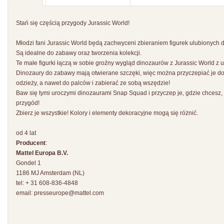
Stań się częścią przygody Jurassic World!
Młodzi fani Jurassic World będą zachwyceni zbieraniem figurek ulubionych 
Są idealne do zabawy oraz tworzenia kolekcji.
Te małe figurki łączą w sobie groźny wygląd dinozaurów z Jurassic World z ur
Dinozaury do zabawy mają otwierane szczęki, więc można przyczepiać je do
odzieży, a nawet do palców i zabierać ze sobą wszędzie!
Baw się tymi uroczymi dinozaurami Snap Squad i przyczep je, gdzie chcesz,
przygód!
Zbierz je wszystkie! Kolory i elementy dekoracyjne mogą się różnić.
od 4 lat
Producent
:
Mattel Europa B.V.
Gondel 1
1186 MJ Amsterdam (NL)
tel: + 31 608-836-4848
email:
presseurope@mattel.com