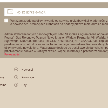
Wyrażam zgodę na otrzymywanie od serwisu gryizabawki.pl wiadomości z
o nowościach, promocjach i rabatach na podany przeze mnie adres e-mail
Administratorem danych osobowych jest TAMI SI spółka z ograniczoną odpowied
Poznań, Sąd Rejonowy Poznań Nowe Miasto i Wilda w Poznaniu, VIII Wydział
Sądowego, KRS: 0001068447, REGON: 526938354, NIP: 7822932236, kapitał
przetwarzane w celu dostarczania Tobie naszego newslettera. Podanie danych 
otrzymywania newslettera. Masz prawo dostępu do treści swoich danych, ich p
przetwarzanie danych w każdym czasie. Więcej informacji o przetwarzaniu d
Prywatności
Nowości
kowy
Promocje
kolne
Hity