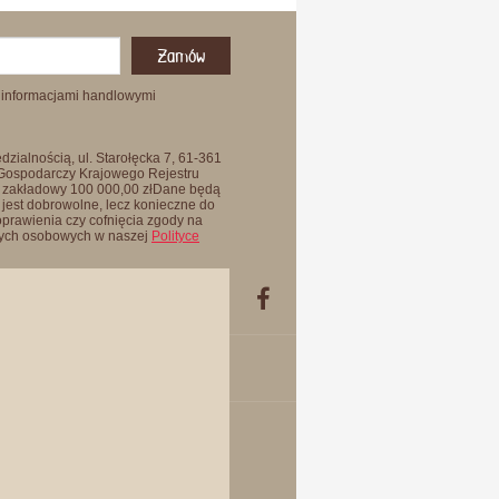
Zamów
 informacjami handlowymi
zialnością, ul. Starołęcka 7, 61-361
 Gospodarczy Krajowego Rejestru
 zakładowy 100 000,00 złDane będą
jest dobrowolne, lecz konieczne do
oprawienia czy cofnięcia zgody na
anych osobowych w naszej
Polityce