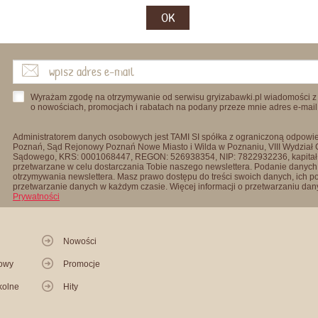
OK
Wyrażam zgodę na otrzymywanie od serwisu gryizabawki.pl wiadomości z
o nowościach, promocjach i rabatach na podany przeze mnie adres e-mail
Administratorem danych osobowych jest TAMI SI spółka z ograniczoną odpowied
Poznań, Sąd Rejonowy Poznań Nowe Miasto i Wilda w Poznaniu, VIII Wydział
Sądowego, KRS: 0001068447, REGON: 526938354, NIP: 7822932236, kapitał
przetwarzane w celu dostarczania Tobie naszego newslettera. Podanie danych 
otrzymywania newslettera. Masz prawo dostępu do treści swoich danych, ich p
przetwarzanie danych w każdym czasie. Więcej informacji o przetwarzaniu d
Prywatności
Nowości
kowy
Promocje
kolne
Hity