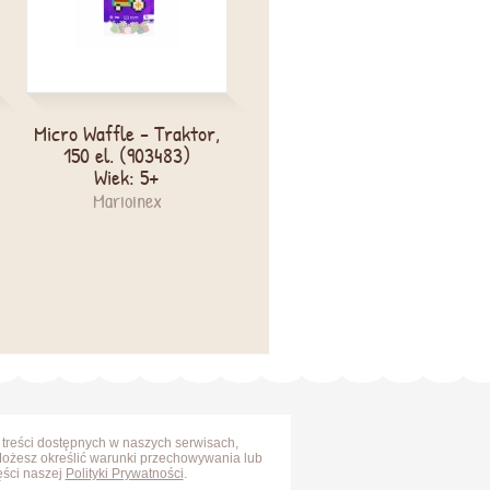
Micro Waffle - Traktor,
Lego Duplo 10931,
150 el. (903483)
Ciężarówka i koparka
Wiek: 5+
gąsienicowa
Wiek: 2+
Marioinex
LEGO
 treści dostępnych w naszych serwisach,
Możesz określić warunki przechowywania lub
ęści naszej
Polityki Prywatności
.