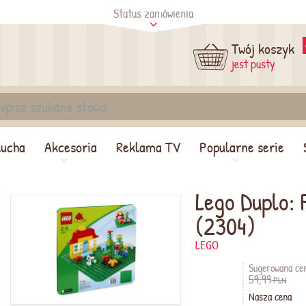
Status zamówienia
tus
Sprawdź
Twój koszyk
jest pusty
lucha
Akcesoria
Reklama TV
Popularne serie
Lego Duplo: 
(2304)
LEGO
Sugerowana ce
59,99
PLN
Nasza cena