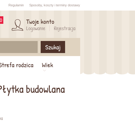
Regulamin
Sposoby,
koszty i
terminy dostawy
0
Twoje konto
Logowanie
Rejestracja
Szukaj
Strefa rodzica
Wiek
Płytka budowlana
na