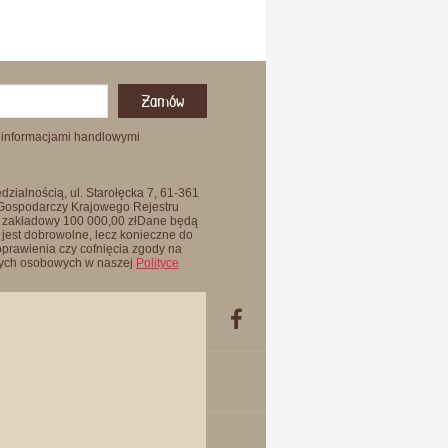
Zamów
 informacjami handlowymi
zialnością, ul. Starołęcka 7, 61-361
 Gospodarczy Krajowego Rejestru
 zakładowy 100 000,00 złDane będą
jest dobrowolne, lecz konieczne do
oprawienia czy cofnięcia zgody na
anych osobowych w naszej
Polityce