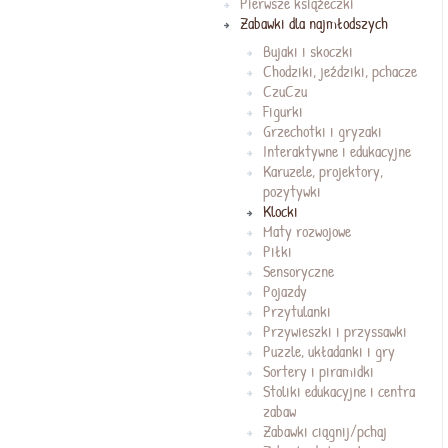
Pierwsze książeczki
Zabawki dla najmłodszych
Bujaki i skoczki
Chodziki, jeździki, pchacze
CzuCzu
Figurki
Grzechotki i gryzaki
Interaktywne i edukacyjne
Karuzele, projektory,
pozytywki
Klocki
Maty rozwojowe
Piłki
Sensoryczne
Pojazdy
Przytulanki
Przywieszki i przyssawki
Puzzle, układanki i gry
Sortery i piramidki
Stoliki edukacyjne i centra
zabaw
Zabawki ciągnij/pchaj