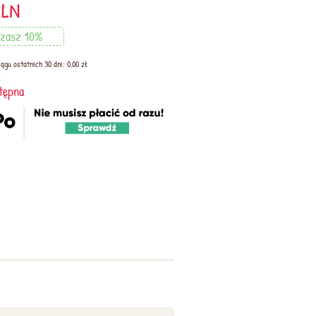
PLN
zasz 10%
ągu ostatnich 30 dni: 0,00 zł
:
tępna