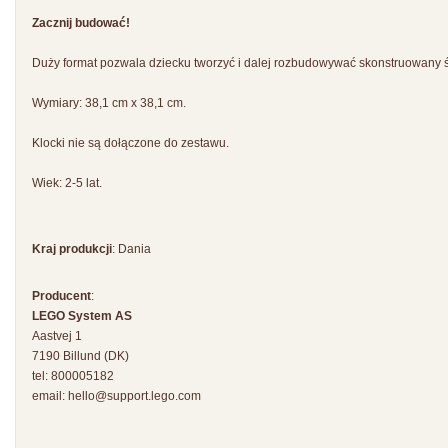
Zacznij budować!
Duży format pozwala dziecku tworzyć i dalej rozbudowywać skonstruowany ś
Wymiary: 38,1 cm x 38,1 cm.
Klocki nie są dołączone do zestawu.
Wiek: 2-5 lat.
Kraj produkcji
: Dania
Producent
:
LEGO System AS
Aastvej 1
7190 Billund (DK)
tel: 800005182
email:
hello@support.lego.com