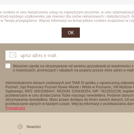
ów cookies w celu świadczenia usług na najwyższym poziomie, w celu optymalizacji
trzeb każdego użytkownika, jak również dla celów reklamowych i statystycznych. 
w Twojej przeglądarce. Więcej informacji na temat plików cookies znajdziesz w cz
OK
Wyrażam zgodę na otrzymywanie od serwisu gryizabawki.pl wiadomości z
o nowościach, promocjach i rabatach na podany przeze mnie adres e-mail
Administratorem danych osobowych jest TAMI SI spółka z ograniczoną odpowied
Poznań, Sąd Rejonowy Poznań Nowe Miasto i Wilda w Poznaniu, VIII Wydział
Sądowego, KRS: 0001068447, REGON: 526938354, NIP: 7822932236, kapitał
przetwarzane w celu dostarczania Tobie naszego newslettera. Podanie danych 
otrzymywania newslettera. Masz prawo dostępu do treści swoich danych, ich p
przetwarzanie danych w każdym czasie. Więcej informacji o przetwarzaniu d
Prywatności
Nowości