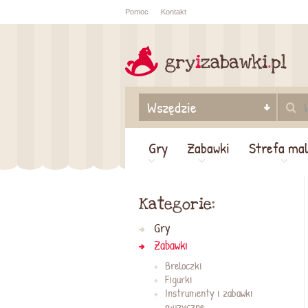
Pomoc
Kontakt
Sprawdź sta
zamówienia
Gry
Zabawki
Strefa ma
Kategorie:
Gry
Zabawki
Breloczki
Figurki
Instrumenty i zabawki
muzyczne