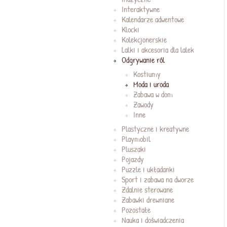
Interaktywne
Kalendarze adwentowe
Klocki
Kolekcjonerskie
Lalki i akcesoria dla lalek
Odgrywanie ról
Kostiumy
Moda i uroda
Zabawa w dom
Zawody
Inne
Plastyczne i kreatywne
Playmobil
Pluszaki
Pojazdy
Puzzle i układanki
Sport i zabawa na dworze
Zdalnie sterowane
Zabawki drewniane
Pozostałe
Nauka i doświadczenia