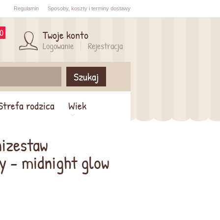
Regulamin
Sposoby,
koszty i
terminy dostawy
0
Twoje konto
Logowanie
Rejestracja
Szukaj
Strefa rodzica
Wiek
nizestaw
y - midnight glow