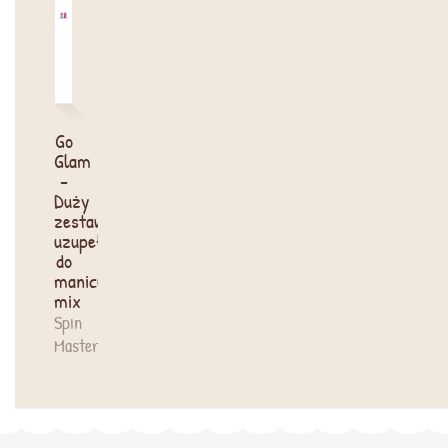
Go
Glam
-
Duży
zestaw
uzupełniający
do
manicure
mix
Spin
Master