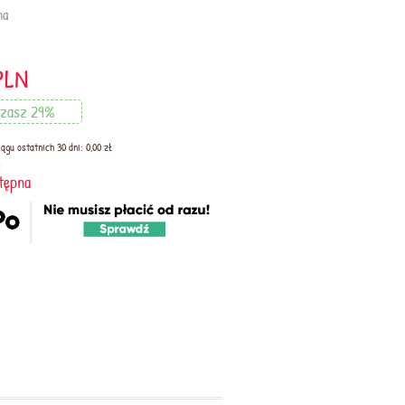
na
PLN
zasz 29%
ągu ostatnich 30 dni: 0,00 zł
:
tępna