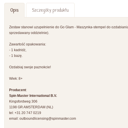
Opis
Szczegóły produktu
Zestaw stanowi uzupełnienie do Go Glam - Maszynka-stempel do ozdabiania
sprzedawany oddzielnie).
Zawartość opakowania:
- 1 kadridż,
- 1 bazę.
Ozdabiaj swoje paznokcie!
Wiek: 8+
Producent
:
Spin Master International B.V.
Kingsfordweg 306
1198 GR AMSTERDAM (NL)
tel: +31 20 747 0219
email:
outboundlicensing@spinmaster.com