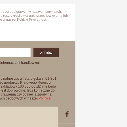
 treści dostępnych w naszych serwisach,
Możesz określić warunki przechowywania lub
ęści naszej
Polityki Prywatności
.
Zamów
 informacjami handlowymi
zialnością, ul. Starołęcka 7, 61-361
 Gospodarczy Krajowego Rejestru
 zakładowy 100 000,00 złDane będą
jest dobrowolne, lecz konieczne do
oprawienia czy cofnięcia zgody na
anych osobowych w naszej
Polityce