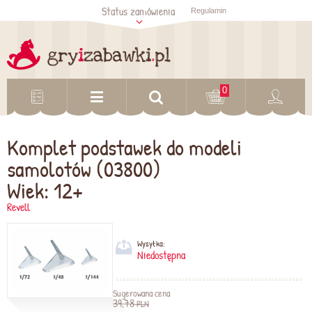
Status zamówienia
Regulamin
Sprawdź status
zamówienia
Sprawdź
0
Komplet podstawek do modeli
samolotów (03800)
Wiek: 12+
Revell
Wysyłka:
Niedostępna
Sugerowana cena
39,78
PLN