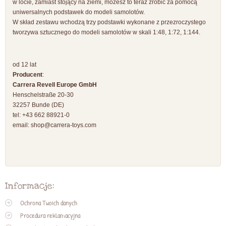
w locie, zamiast stojący na ziemi, możesz to teraz zrobić za pomocą
uniwersalnych podstawek do modeli samolotów.
W skład zestawu wchodzą trzy podstawki wykonane z przezroczystego
tworzywa sztucznego do modeli samolotów w skali 1:48, 1:72, 1:144.
od 12 lat
Producent
:
Carrera Revell Europe GmbH
Henschelstraße 20-30
32257 Bunde (DE)
tel: +43 662 88921-0
email:
shop@carrera-toys.com
Informacje:
Ochrona Twoich danych
Procedura reklamacyjna