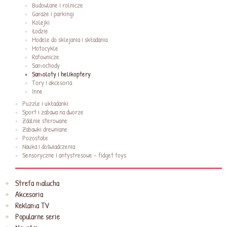
Budowlane i rolnicze
Garaże i parkingi
Kolejki
Łodzie
Modele do sklejania i składania
Motocykle
Ratownicze
Samochody
Samoloty i helikoptery
Tory i akcesoria
Inne
Puzzle i układanki
Sport i zabawa na dworze
Zdalnie sterowane
Zabawki drewniane
Pozostałe
Nauka i doświadczenia
Sensoryczne i antystresowe - fidget toys
Strefa malucha
Akcesoria
Reklama TV
Popularne serie