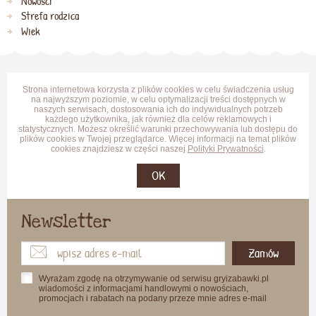
Nowości
Strefa rodzica
Wiek
Strona internetowa korzysta z plików cookies w celu świadczenia usług
na najwyższym poziomie, w celu optymalizacji treści dostępnych w
naszych serwisach, dostosowania ich do indywidualnych potrzeb
każdego użytkownika, jak również dla celów reklamowych i
statystycznych. Możesz określić warunki przechowywania lub dostępu do
plików cookies w Twojej przeglądarce. Więcej informacji na temat plików
cookies znajdziesz w części naszej
Polityki Prywatności
.
OK
Newsletter
Zamów
Wyrażam zgodę na otrzymywanie od serwisu gryizabawki.pl
wiadomości z informacjami handlowymi o nowościach,
promocjach i rabatach na podany przeze mnie adres e-mail