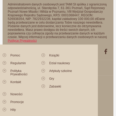
Administratorem danych osobowych jest TAMI SI spółka z ograniczoną
odpowiedzialnością, ul. Starołęcka 7, 61-361 Poznań, Sąd Rejonowy
Poznań Nowe Miasto i Wilda w Poznaniu, VIII Wydział Gospodarczy
Krajowego Rejestru Sądowego, KRS: 0001068447, REGON:
526938354, NIP: 7822932236, kapitał zakładowy 100 000,00 złDane
będą przetwarzane w celu dostarczania Tobie naszego newslettera.
Podanie danych jest dobrowolne, lecz konieczne do otrzymywania
newslettera. Masz prawo dostępu do treści swoich danych, ich
poprawienia czy cofnięcia zgody na przetwarzanie danych w każdym
czasie. Więcej informacji o przetwarzaniu danych osobowych w naszej
Polityce Prywatności
Pomoc
Książki
Regulamin
Dział naukowy
Polityka
Artykuły szkolne
Prywatności
Gry
Kontakt
Zabawki
Nowości
Promocje
Hity