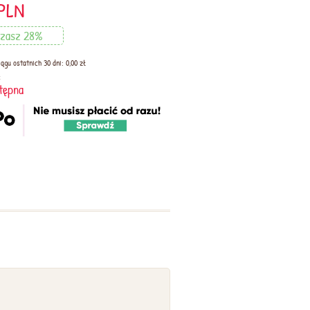
PLN
dzasz 28%
ągu ostatnich 30 dni: 0,00 zł
:
tępna