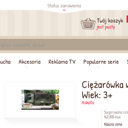
Status zamówienia
tus
Sprawdź
Twój koszyk
jest pusty
lucha
Akcesoria
Reklama TV
Popularne serie
Ciężarówka 
Wiek: 3+
Askato
Sugerowana ce
42,88
PLN
Nasza cena