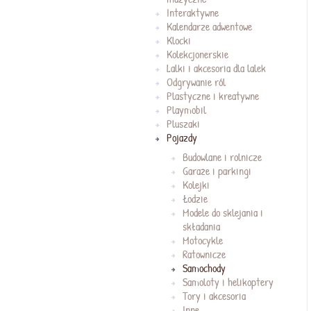
Interaktywne
Kalendarze adwentowe
Klocki
Kolekcjonerskie
Lalki i akcesoria dla lalek
Odgrywanie ról
Plastyczne i kreatywne
Playmobil
Pluszaki
Pojazdy
Budowlane i rolnicze
Garaże i parkingi
Kolejki
Łodzie
Modele do sklejania i
składania
Motocykle
Ratownicze
Samochody
Samoloty i helikoptery
Tory i akcesoria
Inne