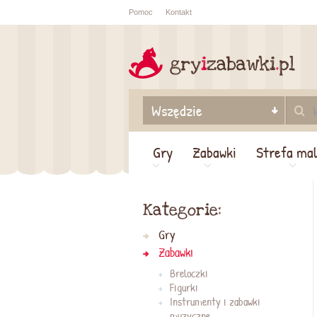
Pomoc
Kontakt
Sprawdź sta
zamówienia
Gry
Zabawki
Strefa ma
Kategorie:
Gry
Zabawki
Breloczki
Figurki
Instrumenty i zabawki
muzyczne