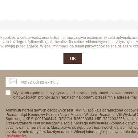
ów cookies w celu świadczenia usług na najwyższym poziomie, w celu optymalizacji
trzeb każdego użytkownika, jak również dla celów reklamowych i statystycznych. 
w Twojej przeglądarce. Więcej informacji na temat plików cookies znajdziesz w cz
OK
Wyrażam zgodę na otrzymywanie od serwisu gryizabawki.pl wiadomości z
o nowościach, promocjach i rabatach na podany przeze mnie adres e-mail
Administratorem danych osobowych jest TAMI SI spółka z ograniczoną odpowied
Poznań, Sąd Rejonowy Poznań Nowe Miasto i Wilda w Poznaniu, VIII Wydział
Sądowego, KRS: 0001068447, REGON: 526938354, NIP: 7822932236, kapitał
przetwarzane w celu dostarczania Tobie naszego newslettera. Podanie danych 
otrzymywania newslettera. Masz prawo dostępu do treści swoich danych, ich p
przetwarzanie danych w każdym czasie. Więcej informacji o przetwarzaniu d
Prywatności