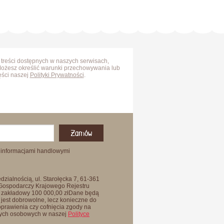
 treści dostępnych w naszych serwisach,
Możesz określić warunki przechowywania lub
ęści naszej
Polityki Prywatności
.
Zamów
 informacjami handlowymi
zialnością, ul. Starołęcka 7, 61-361
 Gospodarczy Krajowego Rejestru
 zakładowy 100 000,00 złDane będą
jest dobrowolne, lecz konieczne do
oprawienia czy cofnięcia zgody na
anych osobowych w naszej
Polityce