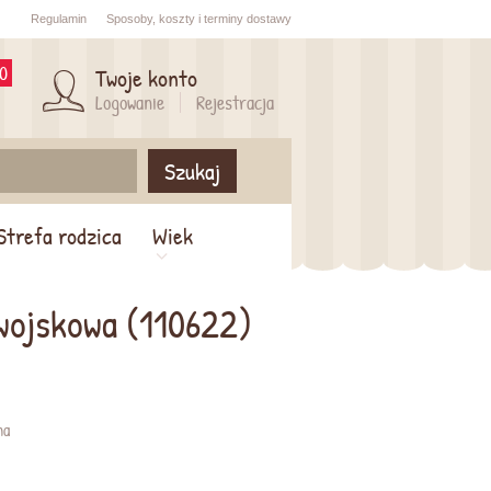
Regulamin
Sposoby,
koszty i
terminy dostawy
0
Twoje konto
Logowanie
Rejestracja
Szukaj
Strefa rodzica
Wiek
wojskowa (110622)
na