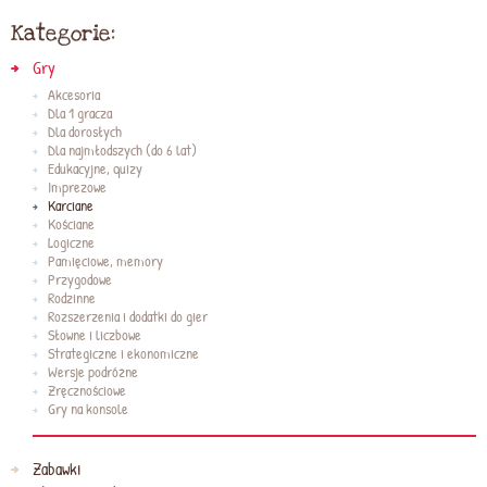
Kategorie:
Gry
Akcesoria
Dla 1 gracza
Dla dorosłych
Dla najmłodszych (do 6 lat)
Edukacyjne, quizy
Imprezowe
Karciane
Kościane
Logiczne
Pamięciowe, memory
Przygodowe
Rodzinne
Rozszerzenia i dodatki do gier
Słowne i liczbowe
Strategiczne i ekonomiczne
Wersje podróżne
Zręcznościowe
Gry na konsole
Zabawki