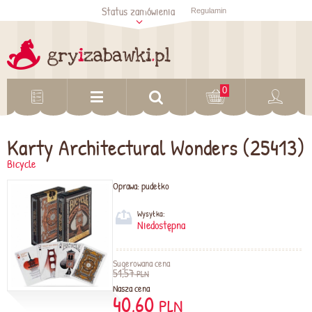
Status zamówienia
Regulamin
Sprawdź status
zamówienia
Sprawdź
0
Karty Architectural Wonders (25413)
Bicycle
Oprawa:
pudełko
Wysyłka:
Niedostępna
Sugerowana cena
51,57
PLN
Nasza cena
40,60
PLN