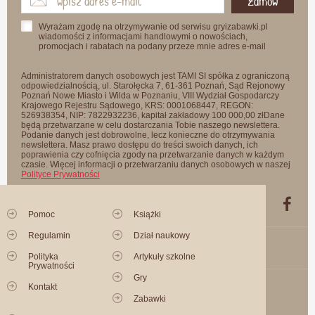
Zamów
Wyrażam zgodę na otrzymywanie od serwisu gryizabawki.pl
wiadomości z informacjami handlowymi o nowościach,
promocjach i rabatach na podany przeze mnie adres e-mail
Administratorem danych osobowych jest TAMI SI spółka z ograniczoną
odpowiedzialnością, ul. Starołęcka 7, 61-361 Poznań, Sąd Rejonowy
Poznań Nowe Miasto i Wilda w Poznaniu, VIII Wydział Gospodarczy
Krajowego Rejestru Sądowego, KRS: 0001068447, REGON:
526938354, NIP: 7822932236, kapitał zakładowy 100 000,00 złDane
będą przetwarzane w celu dostarczania Tobie naszego newslettera.
Podanie danych jest dobrowolne, lecz konieczne do otrzymywania
newslettera. Masz prawo dostępu do treści swoich danych, ich
poprawienia czy cofnięcia zgody na przetwarzanie danych w każdym
czasie. Więcej informacji o przetwarzaniu danych osobowych w naszej
Polityce Prywatności
Pomoc
Książki
Regulamin
Dział naukowy
Polityka
Artykuły szkolne
Prywatności
Gry
Kontakt
Zabawki