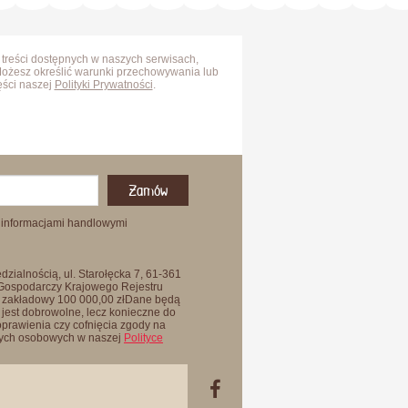
 treści dostępnych w naszych serwisach,
Możesz określić warunki przechowywania lub
ęści naszej
Polityki Prywatności
.
Zamów
 informacjami handlowymi
zialnością, ul. Starołęcka 7, 61-361
 Gospodarczy Krajowego Rejestru
 zakładowy 100 000,00 złDane będą
jest dobrowolne, lecz konieczne do
oprawienia czy cofnięcia zgody na
anych osobowych w naszej
Polityce