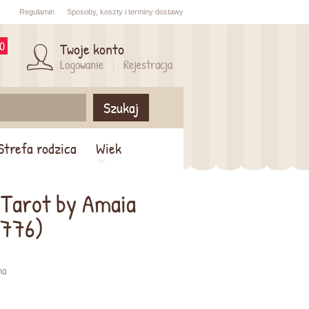
Regulamin
Sposoby,
koszty i
terminy dostawy
0
Twoje konto
Logowanie
Rejestracja
Szukaj
Strefa rodzica
Wiek
 Tarot by Amaia
1776)
na