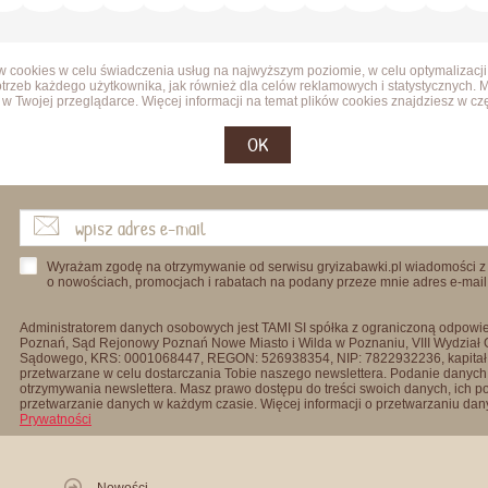
ów cookies w celu świadczenia usług na najwyższym poziomie, w celu optymalizacji
trzeb każdego użytkownika, jak również dla celów reklamowych i statystycznych. 
w Twojej przeglądarce. Więcej informacji na temat plików cookies znajdziesz w cz
OK
Wyrażam zgodę na otrzymywanie od serwisu gryizabawki.pl wiadomości z
o nowościach, promocjach i rabatach na podany przeze mnie adres e-mail
Administratorem danych osobowych jest TAMI SI spółka z ograniczoną odpowied
Poznań, Sąd Rejonowy Poznań Nowe Miasto i Wilda w Poznaniu, VIII Wydział
Sądowego, KRS: 0001068447, REGON: 526938354, NIP: 7822932236, kapitał
przetwarzane w celu dostarczania Tobie naszego newslettera. Podanie danych 
otrzymywania newslettera. Masz prawo dostępu do treści swoich danych, ich p
przetwarzanie danych w każdym czasie. Więcej informacji o przetwarzaniu d
Prywatności