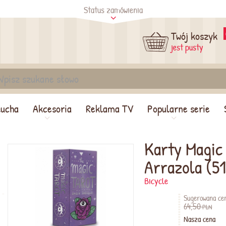
Status zamówienia
tus
Sprawdź
Twój koszyk
jest pusty
lucha
Akcesoria
Reklama TV
Popularne serie
Karty Magic
Arrazola (5
Bicycle
Sugerowana ce
64,50
PLN
Nasza cena