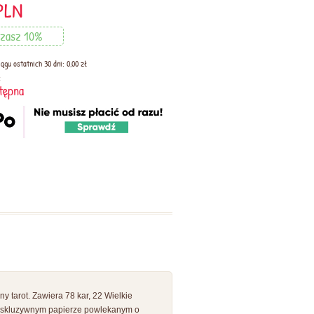
PLN
zasz 10%
ągu ostatnich 30 dni: 0,00 zł
:
tępna
y tarot. Zawiera 78 kar, 22 Wielkie
ekskluzywnym papierze powlekanym o