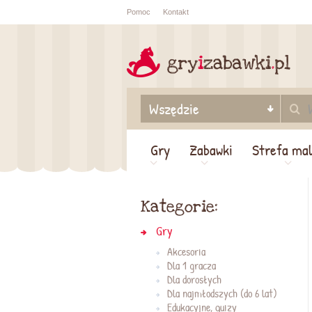
Pomoc
Kontakt
Sprawdź sta
zamówienia
Gry
Zabawki
Strefa ma
Kategorie:
Gry
Akcesoria
Dla 1 gracza
Dla dorosłych
Dla najmłodszych (do 6 lat)
Edukacyjne, quizy