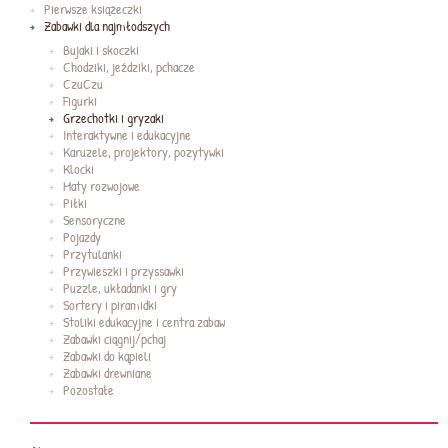
Pierwsze książeczki
Zabawki dla najmłodszych
Bujaki i skoczki
Chodziki, jeździki, pchacze
CzuCzu
Figurki
Grzechotki i gryzaki
Interaktywne i edukacyjne
Karuzele, projektory, pozytywki
Klocki
Maty rozwojowe
Piłki
Sensoryczne
Pojazdy
Przytulanki
Przywieszki i przyssawki
Puzzle, układanki i gry
Sortery i piramidki
Stoliki edukacyjne i centra zabaw
Zabawki ciągnij/pchaj
Zabawki do kąpieli
Zabawki drewniane
Pozostałe