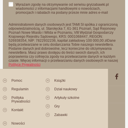
Wyrażam zgodę na otrzymywanie od serwisu gryizabawki.pl
wiadomości z informacjami handlowymi o nowościach,
promocjach i rabatach na podany przeze mnie adres e-mail
Administratorem danych osobowych jest TAMI SI spółka z ograniczoną
odpowiedzialnością, ul. Starołęcka 7, 61-361 Poznań, Sąd Rejonowy
Poznań Nowe Miasto i Wilda w Poznaniu, VIII Wydział Gospodarczy
Krajowego Rejestru Sądowego, KRS: 0001068447, REGON:
526938354, NIP: 7822932236, kapitał zakładowy 100 000,00 złDane
będą przetwarzane w celu dostarczania Tobie naszego newslettera.
Podanie danych jest dobrowolne, lecz konieczne do otrzymywania
newslettera. Masz prawo dostępu do treści swoich danych, ich
poprawienia czy cofnięcia zgody na przetwarzanie danych w każdym
czasie. Więcej informacji o przetwarzaniu danych osobowych w naszej
Polityce Prywatności
Pomoc
Książki
Regulamin
Dział naukowy
Polityka
Artykuły szkolne
Prywatności
Gry
Kontakt
Zabawki
Nowości