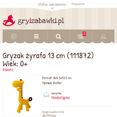
Status zamówienia
Regulamin
Sprawdź status
zamówienia
Sprawdź
0
Gryzak żyrafa 13 cm (111872)
Wiek: 0+
Askato
Format:
8x5.5x13.5 cm
Oprawa:
blister
Wysyłka:
Niedostępna
Sugerowana cena
25,71
PLN