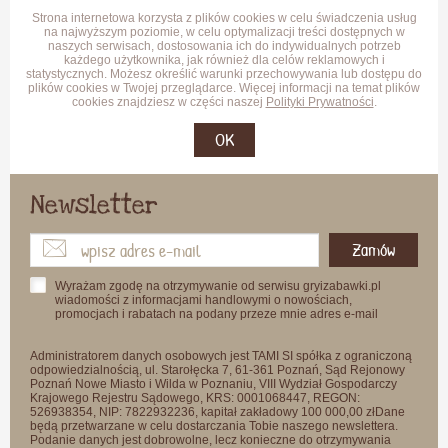
Strona internetowa korzysta z plików cookies w celu świadczenia usług
na najwyższym poziomie, w celu optymalizacji treści dostępnych w
naszych serwisach, dostosowania ich do indywidualnych potrzeb
każdego użytkownika, jak również dla celów reklamowych i
statystycznych. Możesz określić warunki przechowywania lub dostępu do
plików cookies w Twojej przeglądarce. Więcej informacji na temat plików
cookies znajdziesz w części naszej
Polityki Prywatności
.
OK
Newsletter
Zamów
Wyrażam zgodę na otrzymywanie od serwisu gryizabawki.pl
wiadomości z informacjami handlowymi o nowościach,
promocjach i rabatach na podany przeze mnie adres e-mail
Administratorem danych osobowych jest TAMI SI spółka z ograniczoną
odpowiedzialnością, ul. Starołęcka 7, 61-361 Poznań, Sąd Rejonowy
Poznań Nowe Miasto i Wilda w Poznaniu, VIII Wydział Gospodarczy
Krajowego Rejestru Sądowego, KRS: 0001068447, REGON:
526938354, NIP: 7822932236, kapitał zakładowy 100 000,00 złDane
będą przetwarzane w celu dostarczania Tobie naszego newslettera.
Podanie danych jest dobrowolne, lecz konieczne do otrzymywania