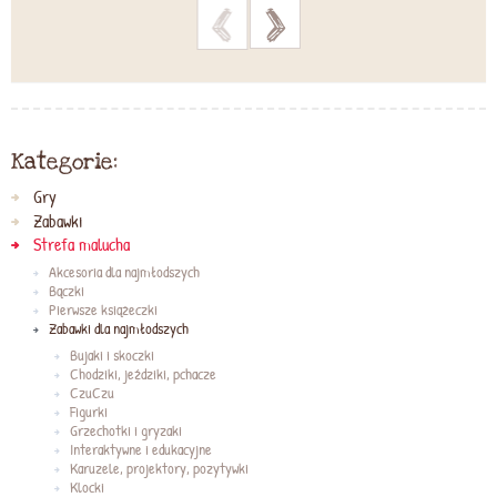
>
>
Kategorie:
Gry
Zabawki
Strefa malucha
Akcesoria dla najmłodszych
Bączki
Pierwsze książeczki
Zabawki dla najmłodszych
Bujaki i skoczki
Chodziki, jeździki, pchacze
CzuCzu
Figurki
Grzechotki i gryzaki
Interaktywne i edukacyjne
Karuzele, projektory, pozytywki
Klocki