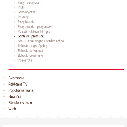
Maty rozwojowe
Piłki
Sensoryczne
Pojazdy
Przytulanki
Przywieszki i przyssawki
Puzzle, układanki i gry
Sortery i piramidki
Stoliki edukacyjne i centra zabaw
Zabawki ciągnij/pchaj
Zabawki do kąpieli
Zabawki drewniane
Pozostałe
Akcesoria
Reklama TV
Popularne serie
Nowości
Strefa rodzica
Wiek