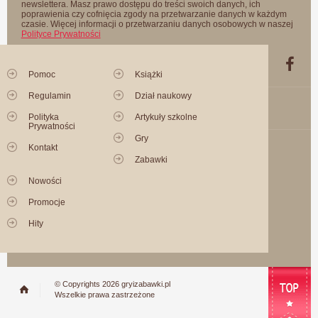
newslettera. Masz prawo dostępu do treści swoich danych, ich
poprawienia czy cofnięcia zgody na przetwarzanie danych w każdym
czasie. Więcej informacji o przetwarzaniu danych osobowych w naszej
Polityce Prywatności
Pomoc
Książki
Regulamin
Dział naukowy
Polityka
Artykuły szkolne
Prywatności
Gry
Kontakt
Zabawki
Nowości
Promocje
Hity
© Copyrights 2026 gryizabawki.pl
Wszelkie prawa zastrzeżone