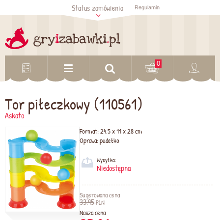
Status zamówienia
Regulamin
Sprawdź status
zamówienia
Sprawdź
0
Tor piłeczkowy (110561)
Askato
Format:
24.5 x 11 x 28 cm
Oprawa:
pudełko
Wysyłka:
Niedostępna
Sugerowana cena
33,95
PLN
Nasza cena