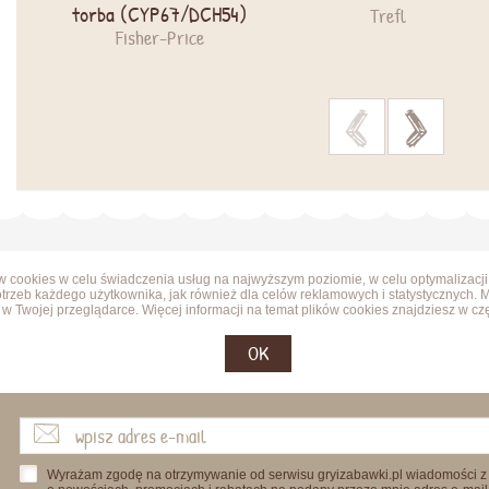
torba (CYP67/DCH54)
Trefl
Fisher-Price
>
>
ów cookies w celu świadczenia usług na najwyższym poziomie, w celu optymalizacji
trzeb każdego użytkownika, jak również dla celów reklamowych i statystycznych. 
w Twojej przeglądarce. Więcej informacji na temat plików cookies znajdziesz w cz
OK
Wyrażam zgodę na otrzymywanie od serwisu gryizabawki.pl wiadomości z