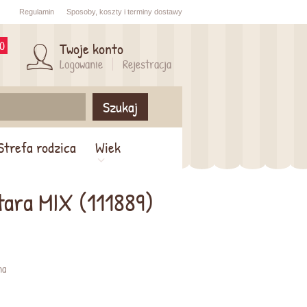
Regulamin
Sposoby,
koszty i
terminy dostawy
0
Twoje konto
Logowanie
Rejestracja
Szukaj
Strefa rodzica
Wiek
tara MIX (111889)
na