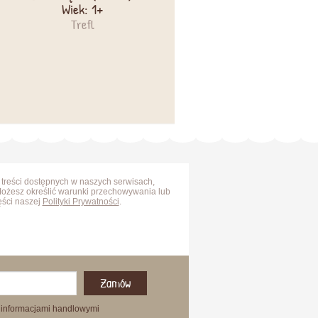
Wiek: 1+
Trefl
 treści dostępnych w naszych serwisach,
Możesz określić warunki przechowywania lub
ęści naszej
Polityki Prywatności
.
Zamów
 informacjami handlowymi