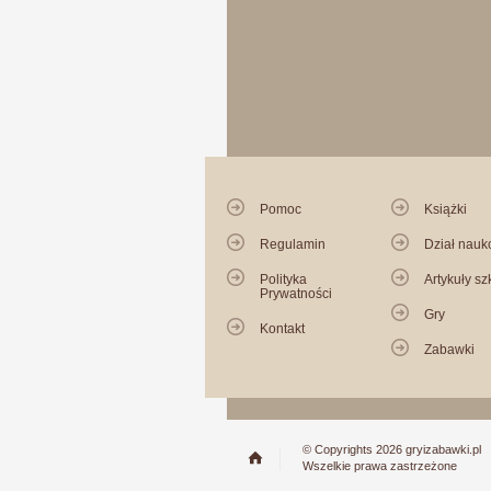
Pomoc
Książki
Regulamin
Dział nau
Polityka
Artykuły sz
Prywatności
Gry
Kontakt
Zabawki
© Copyrights 2026 gryizabawki.pl
Wszelkie prawa zastrzeżone