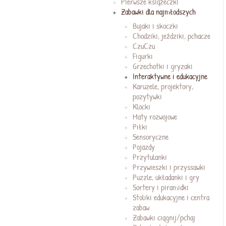
Pierwsze książeczki
Zabawki dla najmłodszych
Bujaki i skoczki
Chodziki, jeździki, pchacze
CzuCzu
Figurki
Grzechotki i gryzaki
Interaktywne i edukacyjne
Karuzele, projektory,
pozytywki
Klocki
Maty rozwojowe
Piłki
Sensoryczne
Pojazdy
Przytulanki
Przywieszki i przyssawki
Puzzle, układanki i gry
Sortery i piramidki
Stoliki edukacyjne i centra
zabaw
Zabawki ciągnij/pchaj