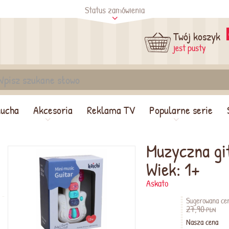
Status zamówienia
tus
Sprawdź
Twój koszyk
jest pusty
lucha
Akcesoria
Reklama TV
Popularne serie
Muzyczna gi
Wiek: 1+
Askato
Sugerowana ce
27,90
PLN
Nasza cena