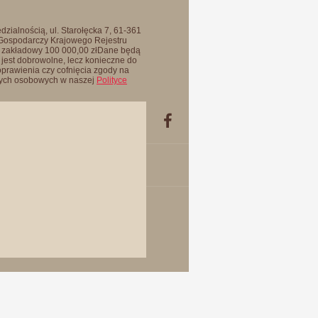
zialnością, ul. Starołęcka 7, 61-361
 Gospodarczy Krajowego Rejestru
 zakładowy 100 000,00 złDane będą
jest dobrowolne, lecz konieczne do
oprawienia czy cofnięcia zgody na
anych osobowych w naszej
Polityce