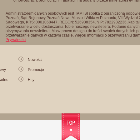
o nowościach, promocjach i rabatach na podany przeze mnie adres e-mail
Administratorem danych osobowych jest TAMI SI spółka z ograniczoną odpowied
Poznań, Sąd Rejonowy Poznań Nowe Miasto i Wilda w Poznaniu, VIII Wydział
Sądowego, KRS: 0001068447, REGON: 526938354, NIP: 7822932236, kapitał
przetwarzane w celu dostarczania Tobie naszego newslettera. Podanie danych 
otrzymywania newslettera. Masz prawo dostępu do treści swoich danych, ich p
przetwarzanie danych w każdym czasie. Więcej informacji o przetwarzaniu d
Prywatności
Nowości
kowy
Promocje
kolne
Hity