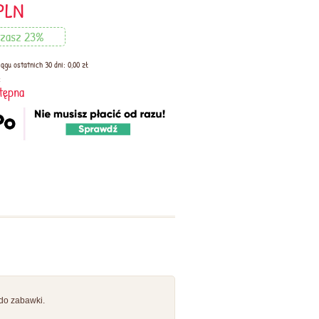
PLN
dzasz 23%
ągu ostatnich 30 dni: 0,00 zł
:
tępna
do zabawki.