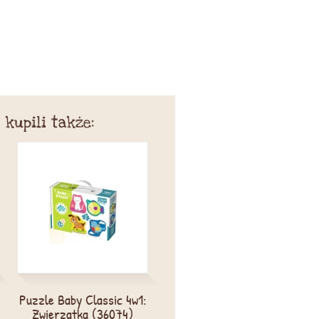
 kupili także:
Puzzle Baby Classic 4w1:
Baby pilot (17180)
Zwierzątka (36074)
Clementoni