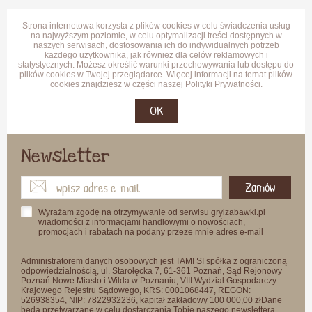
Strona internetowa korzysta z plików cookies w celu świadczenia usług
na najwyższym poziomie, w celu optymalizacji treści dostępnych w
naszych serwisach, dostosowania ich do indywidualnych potrzeb
każdego użytkownika, jak również dla celów reklamowych i
statystycznych. Możesz określić warunki przechowywania lub dostępu do
plików cookies w Twojej przeglądarce. Więcej informacji na temat plików
cookies znajdziesz w części naszej
Polityki Prywatności
.
OK
Newsletter
Zamów
Wyrażam zgodę na otrzymywanie od serwisu gryizabawki.pl
wiadomości z informacjami handlowymi o nowościach,
promocjach i rabatach na podany przeze mnie adres e-mail
Administratorem danych osobowych jest TAMI SI spółka z ograniczoną
odpowiedzialnością, ul. Starołęcka 7, 61-361 Poznań, Sąd Rejonowy
Poznań Nowe Miasto i Wilda w Poznaniu, VIII Wydział Gospodarczy
Krajowego Rejestru Sądowego, KRS: 0001068447, REGON:
526938354, NIP: 7822932236, kapitał zakładowy 100 000,00 złDane
będą przetwarzane w celu dostarczania Tobie naszego newslettera.