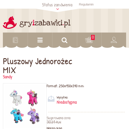
Status zamówienia
Regulamin
Sprawdź status
zamówienia
Sprawdź
0
Pluszowy Jednorożec
MIX
Sandy
Format:
250x150x310 mm
Wysyłka:
Niedostępna
Sugerowana cena
30,61
PLN
Nasza cena