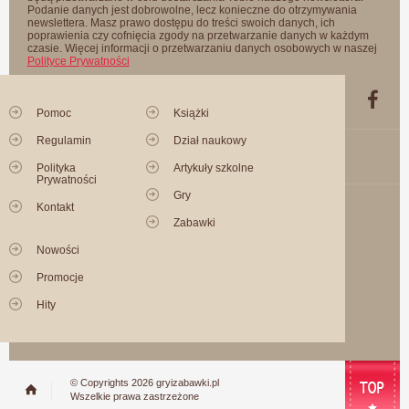
Podanie danych jest dobrowolne, lecz konieczne do otrzymywania
newslettera. Masz prawo dostępu do treści swoich danych, ich
poprawienia czy cofnięcia zgody na przetwarzanie danych w każdym
czasie. Więcej informacji o przetwarzaniu danych osobowych w naszej
Polityce Prywatności
Pomoc
Książki
Regulamin
Dział naukowy
Polityka
Artykuły szkolne
Prywatności
Gry
Kontakt
Zabawki
Nowości
Promocje
Hity
© Copyrights 2026 gryizabawki.pl
Wszelkie prawa zastrzeżone