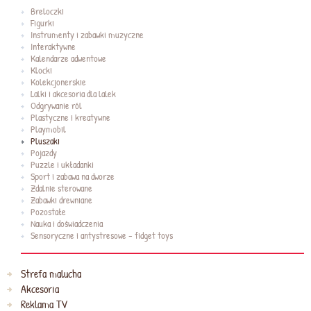
Breloczki
Figurki
Instrumenty i zabawki muzyczne
Interaktywne
Kalendarze adwentowe
Klocki
Kolekcjonerskie
Lalki i akcesoria dla lalek
Odgrywanie ról
Plastyczne i kreatywne
Playmobil
Pluszaki
Pojazdy
Puzzle i układanki
Sport i zabawa na dworze
Zdalnie sterowane
Zabawki drewniane
Pozostałe
Nauka i doświadczenia
Sensoryczne i antystresowe - fidget toys
Strefa malucha
Akcesoria
Reklama TV