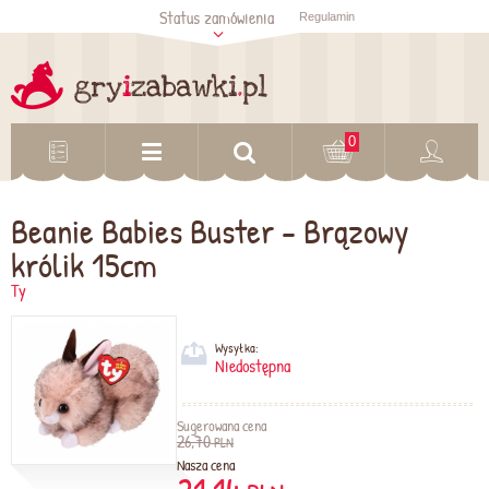
Status zamówienia
Regulamin
Sprawdź status
zamówienia
Sprawdź
0
Beanie Babies Buster - Brązowy
królik 15cm
Ty
Wysyłka:
Niedostępna
Sugerowana cena
26,70
PLN
Nasza cena