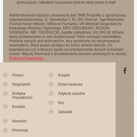
promocjach i rabatach na podany przeze mnie adres e-mail
Administratorem danych osobowych jest TAMI SI spółka z ograniczoną
odpowiedzialnością, ul. Starołęcka 7, 61-361 Poznań, Sąd Rejonowy
Poznań Nowe Miasto i Wilda w Poznaniu, VIII Wydział Gospodarczy
Krajowego Rejestru Sądowego, KRS: 0001068447, REGON:
526938354, NIP: 7822932236, kapitał zakładowy 100 000,00 złDane
będą przetwarzane w celu dostarczania Tobie naszego newslettera.
Podanie danych jest dobrowolne, lecz konieczne do otrzymywania
newslettera. Masz prawo dostępu do treści swoich danych, ich
poprawienia czy cofnięcia zgody na przetwarzanie danych w każdym
czasie. Więcej informacji o przetwarzaniu danych osobowych w naszej
Polityce Prywatności
Pomoc
Książki
Regulamin
Dział naukowy
Polityka
Artykuły szkolne
Prywatności
Gry
Kontakt
Zabawki
Nowości
Promocje