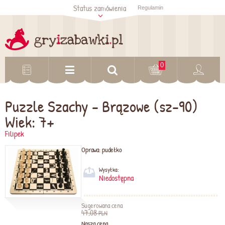
Status zamówienia
Regulamin
Sprawdź status
zamówienia
Sprawdź
0
Puzzle Szachy - Brązowe (sz-90)
Wiek: 7+
Filipek
Oprawa:
pudełko
Wysyłka:
Niedostępna
Sugerowana cena
47,08
PLN
Nasza cena