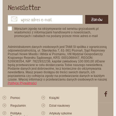
Newsletter
Zamów
Wyrażam zgodę na otrzymywanie od serwisu gryizabawki.pl
wiadomości z informacjami handlowymi o nowościach,
promocjach i rabatach na podany przeze mnie adres e-mail
Administratorem danych osobowych jest TAMI SI spółka z ograniczoną
odpowiedzialnością, ul. Starołęcka 7, 61-361 Poznań, Sąd Rejonowy
Poznań Nowe Miasto i Wilda w Poznaniu, VIII Wydział Gospodarczy
Krajowego Rejestru Sądowego, KRS: 0001068447, REGON:
526938354, NIP: 7822932236, kapitał zakładowy 100 000,00 złDane
będą przetwarzane w celu dostarczania Tobie naszego newslettera.
Podanie danych jest dobrowolne, lecz konieczne do otrzymywania
newslettera. Masz prawo dostępu do treści swoich danych, ich
poprawienia czy cofnięcia zgody na przetwarzanie danych w każdym
czasie. Więcej informacji o przetwarzaniu danych osobowych w naszej
Polityce Prywatności
Pomoc
Książki
Regulamin
Dział naukowy
Polityka
Artykuły szkolne