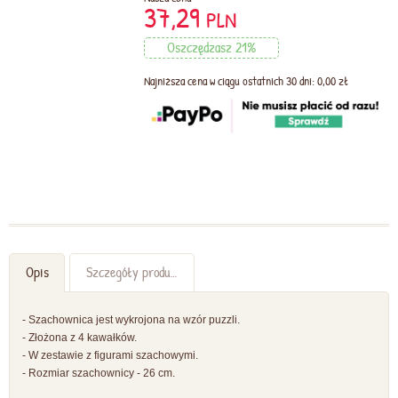
37,29
PLN
Oszczędzasz 21%
Najniższa cena w ciągu ostatnich 30 dni: 0,00 zł
Opis
Szczegóły produktu
- Szachownica jest wykrojona na wzór puzzli.
- Złożona z 4 kawałków.
- W zestawie z figurami szachowymi.
- Rozmiar szachownicy - 26 cm.